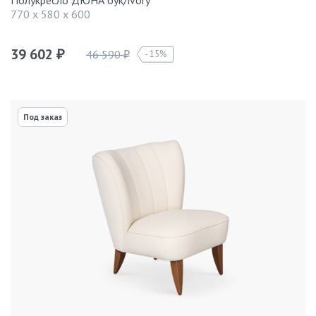
Полукресло ДЮНА бук/ivory
770 x 580 x 600
39 602
46 590
15%
₽
₽
Под заказ