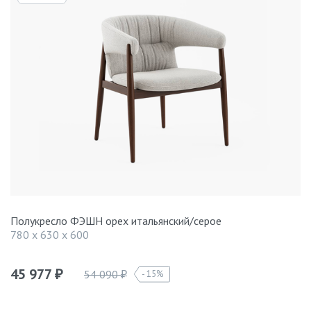
Полукресло ФЭШН орех итальянский/серое
780 x 630 x 600
45 977
54 090
15%
₽
₽