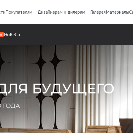
сти
Покупателям
Дизайнерам и дилерам
Галерея
Материалы
С
HoReCa
W