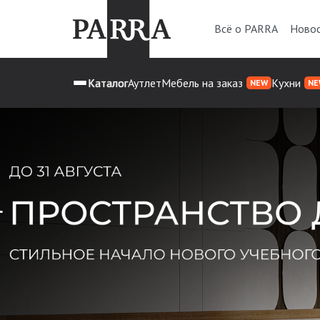
Всё о PARRA
Ново
Каталог
Аутлет
Мебель на заказ
Кухни
NEW
NE