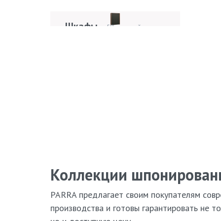
Кровати
42 модели
Шкафы
Пр
59 моделей
мод
Pa
Стулья
ТВ
81 модель
Обеденные столы
48 моделей
Кресла
Ди
7 моделей
Коллекции шпонирован
PARRA предлагает своим покупателям совр
производства и готовы гарантировать не то