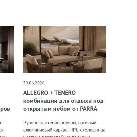
30.06.2026
ALLEGRO + TENERO
комбинации для отдыха под
открытым небом от PARRA
еров
Ручное плетение роупом, прочный
а
алюминиевый каркас, HPL-столешница
ся
и мягкие влагостойкие подушки
ени.