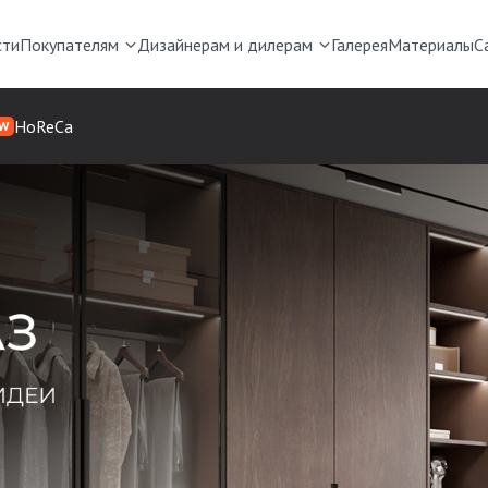
сти
Покупателям
Дизайнерам и дилерам
Галерея
Материалы
С
HoReCa
W