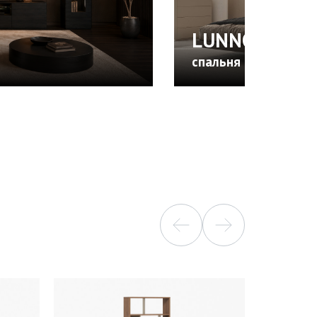
LUNNO | ЛУН
спальня