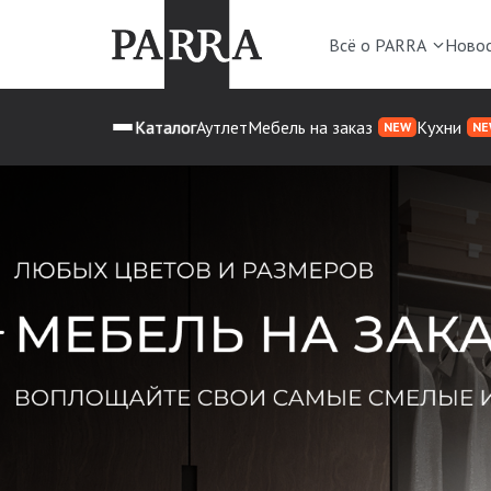
Всё о PARRA
Ново
Каталог
Аутлет
Мебель на заказ
Кухни
NEW
NE