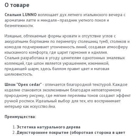
О товаре
Спальня LUNNO
воплощает дух летнего итальянского вечера с
ароматами латте и миндаля–праздник уютного покоя и
безмятежности.
Изящные, обтекаемые формы кровати и отсутствие углов с
аккуратными бортиками по периметру столешниц тумб, столиков и
комодов подчеркивает утонченность линий, создавая атмосферу
изысканного комфорта, где царит гармония и идиллия.
Спальня разработана в угоду ценителям однотонных эмалевых
коллекций, где шпон является украшением, изюминкой,
придающей шарм, здесь баллом правит цвет и матовая
шелковистость.
Шпон "Орех cedar"
- отличается благородной текстурой. Каждое
изделие становится эксклюзивным благодаря неповторимому
природному рисунку, где мягкие переливы тонов создают эффект
ручной росписи. Идеальный выбор для тех, кто воспринимает
интерьер как искусство.йна.
Преимущества:
Эстетика натурального дерева
Двухстороннее покрытие (оборотная сторона в цвет