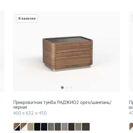
В наличии
й
Прикроватная тумба РАДЖИО2 орех/шампань/
П
черная
ш
400 x 632 x 450
4