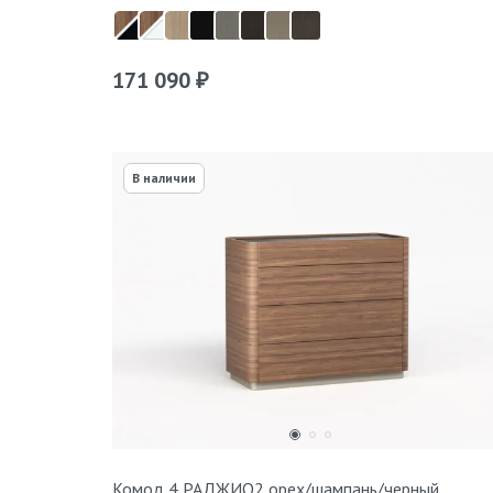
171 090
₽
В наличии
Комод 4 РАДЖИО2 орех/шампань/черный