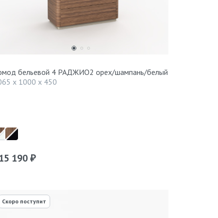
омод бельевой 4 РАДЖИО2 орех/шампань/белый
065 x 1000 x 450
15 190
₽
Скоро поступит