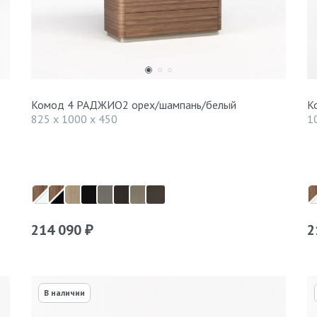
Комод 4 РАДЖИО2 орех/шампань/белый
К
825 x 1000 x 450
1
214 090
2
₽
В наличии