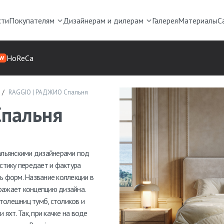
сти
Покупателям
Дизайнерам и дилерам
Галерея
Материалы
С
HoReCa
W
RAGGIO | РАДЖИО Спальня
Спальня
альянскими дизайнерами под
стику передает и фактура
ть форм. Название коллекции в
бражает концепцию дизайна.
толешниц тумб, столиков и
яхт. Так, при качке на воде