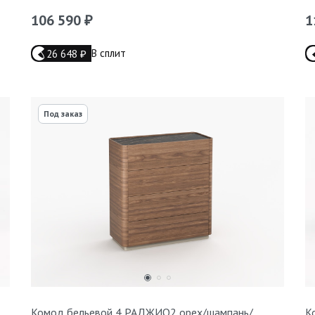
106 590
1
₽
В сплит
26 648
₽
Под заказ
Комод бельевой 4 РАДЖИО2 орех/шампань/
К