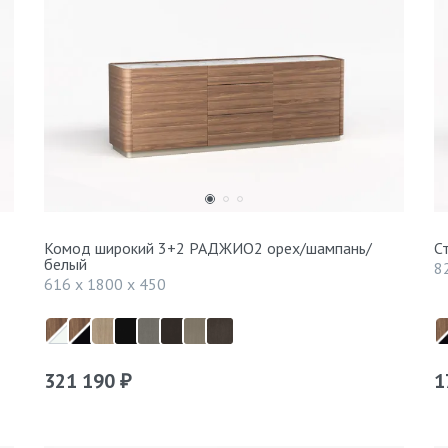
Комод широкий 3+2 РАДЖИО2 орех/шампань/
С
белый
8
616 x 1800 x 450
321 190
1
₽