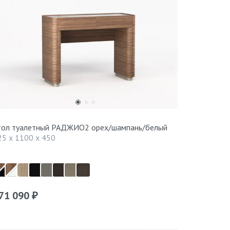
тол туалетный РАДЖИО2 орех/шампань/белый
25 x 1100 x 450
71 090
₽