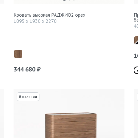
Кровать высокая РАДЖИО2 орех
П
б
1095 x 1930 x 2270
4
1
344 680
₽
В наличии