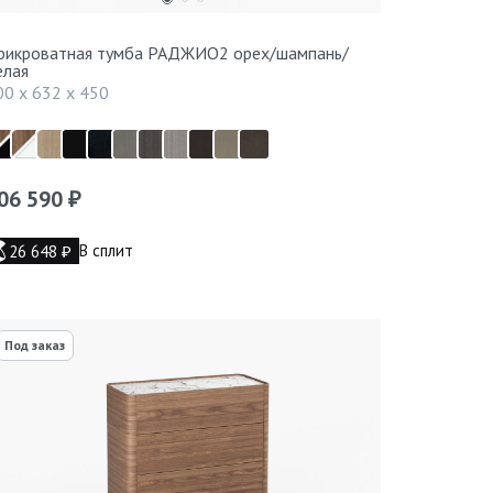
рикроватная тумба РАДЖИО2 орех/шампань/
елая
00 x 632 x 450
06 590
₽
В сплит
26 648
₽
Под заказ