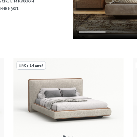
 спальни Raggio и
ние и уют.
От 14 дней