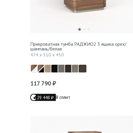
Прикроватная тумба РАДЖИО2 3 ящика орех/
шампань/белая
474 x 510 x 450
117 790
₽
В сплит
29 448
₽