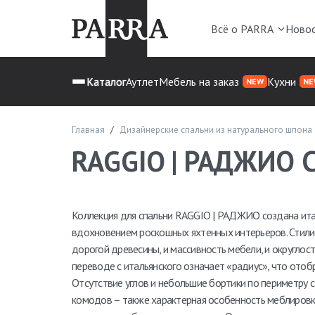
Всё о PARRA
Ново
Каталог
Аутлет
Мебель на заказ
Кухни
NEW
NE
Главная
Дизайнерские спальни из натурального шпона
RAGGIO | РАДЖИО 
Коллекция для спальни RAGGIO | РАДЖИО создана ит
вдохновением роскошных яхтенных интерьеров. Стили
дорогой древесины, и массивность мебели, и округлос
переводе с итальянского означает «радиус», что ото
Отсутствие углов и небольшие бортики по периметру с
комодов – также характерная особенность меблировки 