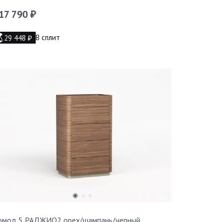
17 790
₽
В сплит
29 448
₽
омод 5 РАДЖИО2 орех/шампань/черный