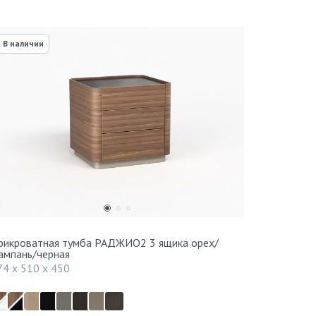
В наличии
рикроватная тумба РАДЖИО2 3 ящика орех/
ампань/черная
74 x 510 x 450