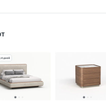
ют
14 дней