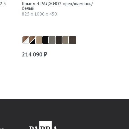
2 3
Комод 4 РАДЖИО2 орех/шампань/
Комод бел
белый
шампань/б
825 x 1000 x 450
1065 x 100
214 090
215 190
₽