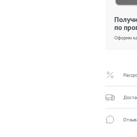
Получи
по про
Оформи ка
Расср
Доста
Отзыв