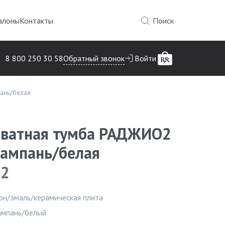
алоны
Контакты
Поиск
Обратный звонок
8 800 250 30 58
Войти
ань/белая
ватная тумба РАДЖИО2
ампань/белая
O2
Инфор
он/эмаль/керамическая плита
ампань/белый