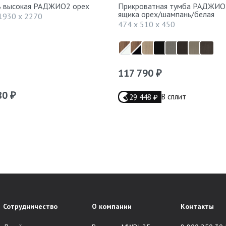
ь высокая РАДЖИО2 орех
Прикроватная тумба РАДЖИО
ящика орех/шампань/белая
1930 x 2270
474 x 510 x 450
117 790
₽
80
₽
В сплит
29 448
₽
Сотрудничество
О компании
Контакты