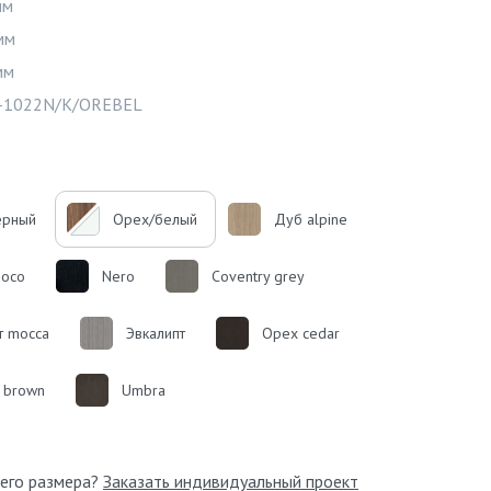
мм
мм
Видео
мм
-1022N/K/OREBEL
ерный
Орех/белый
Дуб alpine
hoco
Nero
Coventry grey
т mocca
Эвкалипт
Орех cedar
 brown
Umbra
его размера?
Заказать индивидуальный проект