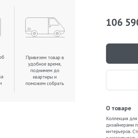
106 59
об
Привезем товар в
удобное время,
поднимем до
ка
квартиры и
и
поможем собрать
.
О товаре
Коллекция для
дизайнерами 
интерьеров. С
и массивность 