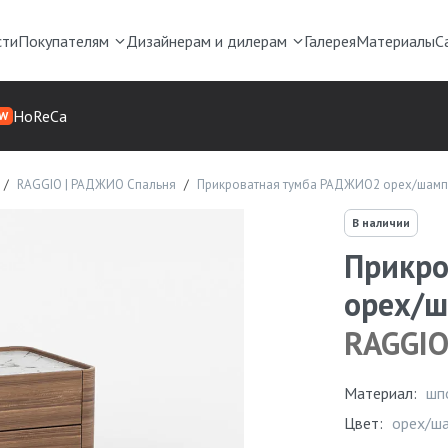
сти
Покупателям
Дизайнерам и дилерам
Галерея
Материалы
С
HoReCa
W
RAGGIO | РАДЖИО Спальня
Прикроватная тумба РАДЖИО2 орех/шамп
В наличии
Прикро
орех/ш
RAGGI
Материал:
шп
Цвет:
орех/ш