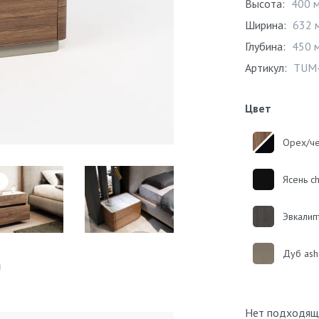
Высота:
400 
Ширина:
632 
Глубина:
450 
Артикул:
TUM
Цвет
Орех/ч
Ясень c
Эвкалип
Дуб ash
Нет подходящ