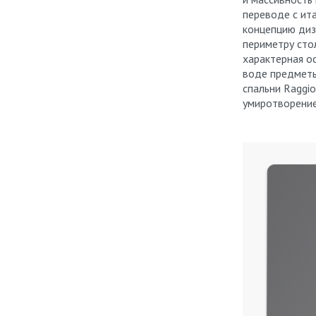
переводе с ит
концепцию диз
периметру сто
характерная ос
воде предметы
спальни Raggi
умиротворение