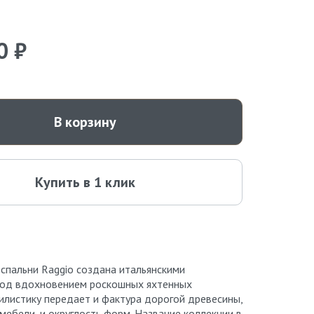
0 ₽
В корзину
Купить в 1 клик
 спальни Raggio создана итальянскими
под вдохновением роскошных яхтенных
тилистику передает и фактура дорогой древесины,
мебели, и округлость форм. Название коллекции в