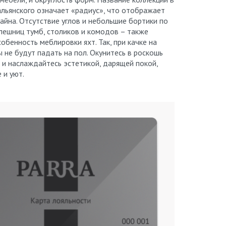
альянского означает «радиус», что отображает
айна. Отсутствие углов и небольшие бортики по
лешниц тумб, столиков и комодов – также
обенность меблировки яхт. Так, при качке на
 не будут падать на пол. Окунитесь в роскошь
o и наслаждайтесь эстетикой, дарящей покой,
 и уют.