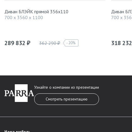
Диван БЛЭЙК прямой 356х110
Диван БЛ
700 x 3560 x 1100
700 x 356
289 832
318 23
362 290
20%
₽
₽
Узнайте о компании из презентации
Смотреть презентацию
Наша мебель