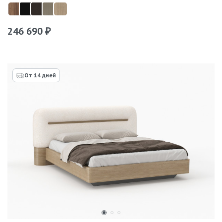
246 690
₽
От 14 дней