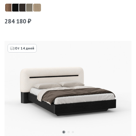
284 180
₽
От 14 дней