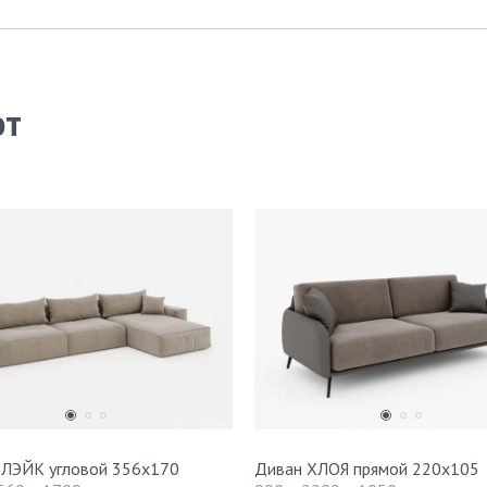
ют
БЛЭЙК угловой 356х170
Диван ХЛОЯ прямой 220х105