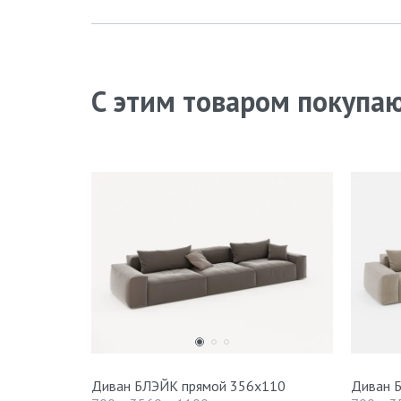
С этим товаром покупа
Диван БЛЭЙК прямой 356х110
Диван 