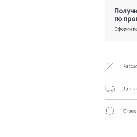
Получи
по про
Оформи ка
Расср
Доста
Отзыв