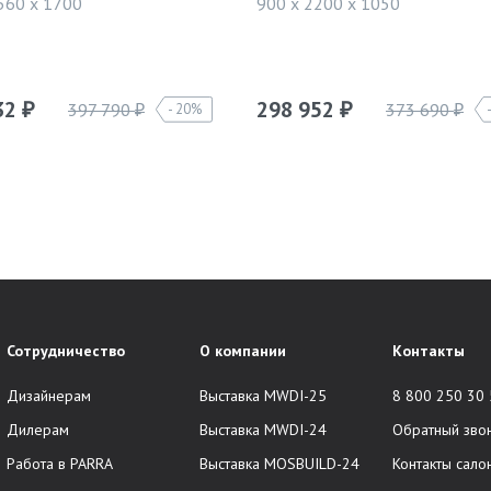
560 x 1700
900 x 2200 x 1050
32
298 952
397 790
373 690
20%
₽
₽
₽
₽
Сотрудничество
О компании
Контакты
Дизайнерам
Выставка MWDI-25
8 800 250 30
Дилерам
Выставка MWDI-24
Обратный зво
Работа в PARRA
Выставка MOSBUILD-24
Контакты сало