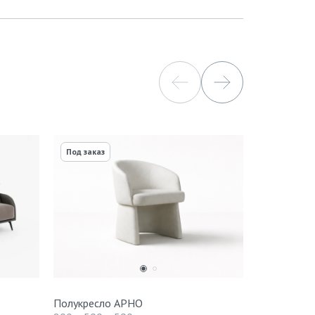
Под заказ
Полукресло АРНО
Кресло по
graphite/m