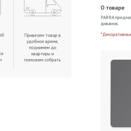
О товаре
PARRA предлаг
диванов.
*Декоративные
об
Привезем товар в
удобное время,
поднимем до
ка
квартиры и
и
поможем собрать
.