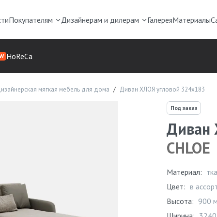
сти
Покупателям
Дизайнерам и дилерам
Галерея
Материалы
С
HoReCa
W
изайнерская мягкая мебель для дома
Диван ХЛОЯ угловой 324х183
Под заказ
Диван 
CHLOE
Материал:
тк
Цвет:
в ассор
Высота:
900 
Ширина:
3240