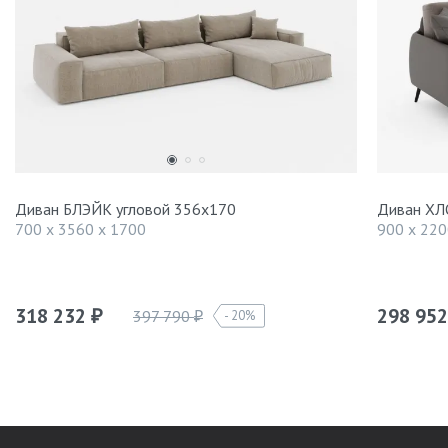
Диван БЛЭЙК угловой 356х170
Диван ХЛ
700 x 3560 x 1700
900 x 220
318 232
298 95
397 790
20%
₽
₽