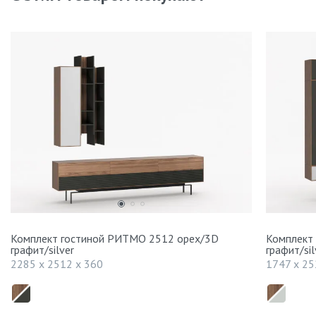
Комплект гостиной РИТМО 2512 орех/3D
Комплект
графит/silver
графит/sil
2285 x 2512 x 360
1747 x 25