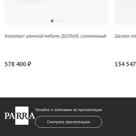
Комплект уличной мебели ДОЛЬЧЕ соломенный
Шезлог п
578 400
134 54
₽
Узнайте о компании из презентации
Смотреть презентацию