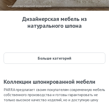
Дизайнерская мебель из
натурального шпона
Кровати
Комоды
42 модели
Шкафы
87 моделей
Прикроватные тумбы
59 моделей
Туалетные столики
55 моделей
Буфеты и стеллажи
35 моделей
Parra design
44 модели
135 моделей
Больше категорий
Коллекции шпонированной мебели
PARRA предлагает своим покупателям современную мебель
собственного производства и готовы гарантировать не
только высокое качество изделий, но и доступную цену