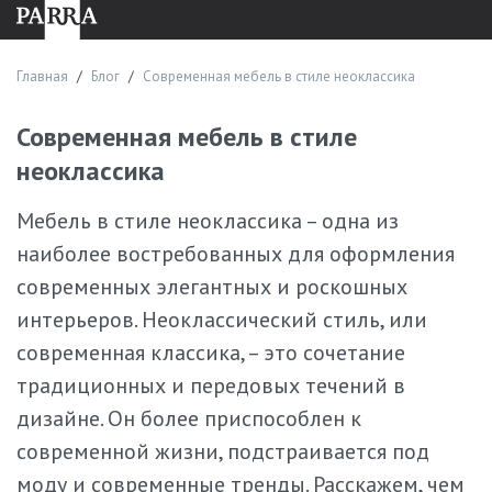
решения.
Процесс заказа
Главная
Блог
Современная мебель в стиле неоклассика
Приобрести изделия из дерева и шпона можно в любое
время. Обычно покупка выглядит так:
Современная мебель в стиле
Консультация с менеджером в салоне. Изучаем запрос
неоклассика
клиента, предлагаем варианты мебели PARRA или
разрабатываем персональный проект.
Мебель в стиле неоклассика – одна из
Утверждение модели. Согласовываем материалы,
наиболее востребованных для оформления
габариты, дизайн, сроки, стоимость.
современных элегантных и роскошных
Оформление договора.
интерьеров. Неоклассический стиль, или
Производство с соблюдением технологических норм.
Доставка, монтаж. Организуем транспортировку и
современная классика, – это сочетание
установку мебели.
традиционных и передовых течений в
Часто задаваемые вопросы
дизайне. Он более приспособлен к
современной жизни, подстраивается под
Какой средний срок изготовления мебели?
моду и современные тренды. Расскажем, чем