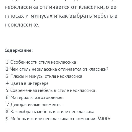
Стандартные модели имеются в наличии, доставка от 2
неоклассика отличается от классики, о ее
дней.
плюсах и минусах и как выбрать мебель в
Предоставляете ли вы гарантию на товары?
неоклассике.
Да. На всю фирменную мебель действует гарантия: 2 года с
момента установки.
Содержание:
Особенности стиля неоклассика
Чем стиль неоклассика отличается от классики?
Плюсы и минусы стиля неоклассика
Цвета в интерьере
Современная мебель в стиле неоклассика
Материалы изготовления
Декоративные элементы
Как выбрать мебель в стиле неоклассика
Мебель в стиле неоклассика от компании PARRA