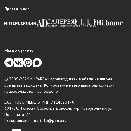
PARRA есть решение для любого интерьера:
Пресса о нас
Гостиная
: стенки в классическом стиле, стильные
модули, мебельные комбинации для зонирования
пространства.
Спальня
: комплексные решения для комфортного
обустройства спальни – кровати, шкафы, комоды,
тумбы прикроватные, туалетные столки и зеркала. В
Мы в соцсетях
каталогах есть любая меблировка для организации
места отдыха и хранения вещей.
Прихожая
: функциональные, красивые решения для
входной зоны: обувницы, вешалки, шкафы-купе,
© 2009-2026 г. «PARRA» производитель
мебели из шпона
.
консоли.
Все права защищены. Копирование материалов без согласия
Системы хранения
правообладателя запрещено.
Столы и стулья
ЗАО "НОВО МЕБЕЛЬ" ИНН 7114020170
Мягкая мебель
301770, Тульская Область, г Донской, мкр Новоугольный, ул
Индивидуальные проекты
: по желанию заказчика
Полевая, д. 24
можно создать мебель по индивидуальным размерам.
Электронная почта:
info@parra.ru
Мы воплощаем в жизнь неповторимые дизайнерские