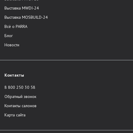
компания не задействует третьих лиц.
Выставка MWDI-24
Доставка по всей России.
Выставка MOSBUILD-24
Корпоративная служба сервиса.
Всё о PARRA
Профессиональная сборка и доставка в один день.
Европейские стандарты качества. Отличное качество
Блог
мебели из шпона и массива. Отбор древесины,
Новости
производство, сборка изделий, доставка -
сотрудники контролируют все этапы.
Единый стандарт услуг во всех городах присутствия.
Модели из основных коллекций в наличии на складе.
Контакты
Возможность приобретения мебели по
индивидуальному проекту клиента.
8 800 250 30 58
Широкая линейка трендовых декоративных отделок.
Обратный звонок
Срок гарантии составляет 2 года на любое изделие.
Контакты салонов
Каталог продукции
Карта сайта
Бренд предлагает мебель премиального качества в Москве,
Санкт-Петербурге, Краснодаре и Сочи. В ассортименте