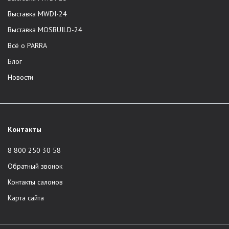
компания не задействует третьих лиц.
Выставка MWDI-24
Доставка по всей России.
Выставка MOSBUILD-24
Корпоративная служба сервиса.
Всё о PARRA
Профессиональная сборка и доставка в один день.
Европейские стандарты качества. Отличное качество
Блог
мебели из шпона и массива. Отбор древесины,
Новости
производство, сборка изделий, доставка -
сотрудники контролируют все этапы.
Единый стандарт услуг во всех городах присутствия.
Модели из основных коллекций в наличии на складе.
Контакты
Возможность приобретения мебели по
индивидуальному проекту клиента.
8 800 250 30 58
Широкая линейка трендовых декоративных отделок.
Обратный звонок
Срок гарантии составляет 2 года на любое изделие.
Контакты салонов
Каталог продукции
Карта сайта
Бренд предлагает мебель премиального качества в Москве,
Санкт-Петербурге, Краснодаре и Сочи. В ассортименте