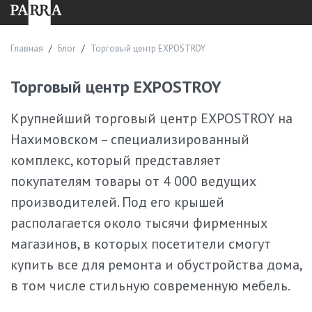
решения.
Процесс заказа
Главная
Блог
Торговый центр EXPOSTROY
Приобрести изделия из дерева и шпона можно в любое
время. Обычно покупка выглядит так:
Торговый центр EXPOSTROY
Консультация с менеджером в салоне. Изучаем запрос
Крупнейший торговый центр EXPOSTROY на
клиента, предлагаем варианты мебели PARRA или
разрабатываем персональный проект.
Нахимовском – специализированный
Утверждение модели. Согласовываем материалы,
комплекс, который представляет
габариты, дизайн, сроки, стоимость.
покупателям товары от 4 000 ведущих
Оформление договора.
производителей. Под его крышей
Производство с соблюдением технологических норм.
Доставка, монтаж. Организуем транспортировку и
располагается около тысячи фирменных
установку мебели.
магазинов, в которых посетители смогут
Часто задаваемые вопросы
купить все для ремонта и обустройства дома,
в том числе стильную современную мебель.
Какой средний срок изготовления мебели?