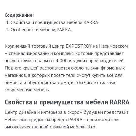
Стандартные модели имеются в наличии, доставка от 2
дней.
Содержание:
Предоставляете ли вы гарантию на товары?
Свойства и преимущества мебели RARRA
Особенности мебели PARRA
Да. На всю фирменную мебель действует гарантия: 2 года с
момента установки.
Крупнейший торговый центр EXPOSTROY на Нахимовском
– специализированный комплекс, который представляет
покупателям товары от 4 000 ведущих производителей.
Под его крышей располагается около тысячи фирменных
магазинов, в которых посетители смогут купить все для
ремонта и обустройства дома, в том числе стильную
современную мебель.
Свойства и преимущества мебели RARRA
Центр дизайна и интерьера в скором будущем представит
мебельные предметы бренда PARRA – производителя
высококачественной стильной мебели. Это: