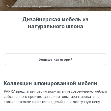
Дизайнерская мебель из
натурального шпона
Кровати
Комоды
42 модели
Шкафы
87 моделей
Прикроватные тумбы
59 моделей
Туалетные столики
55 моделей
Буфеты и стеллажи
35 моделей
Parra design
44 модели
135 моделей
Больше категорий
Коллекции шпонированной мебели
PARRA предлагает своим покупателям современную мебель
собственного производства и готовы гарантировать не
только высокое качество изделий, но и доступную цену