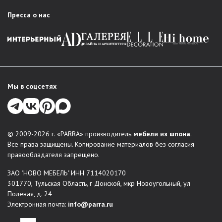
PARRA есть решение для любого интерьера:
Пресса о нас
Гостиная
: стенки в классическом стиле, стильные
модули, мебельные комбинации для зонирования
пространства.
Спальня
: комплексные решения для комфортного
обустройства спальни – кровати, шкафы, комоды,
тумбы прикроватные, туалетные столки и зеркала. В
Мы в соцсетях
каталогах есть любая меблировка для организации
места отдыха и хранения вещей.
Прихожая
: функциональные, красивые решения для
входной зоны: обувницы, вешалки, шкафы-купе,
© 2009-2026 г. «PARRA» производитель
мебели из шпона
.
консоли.
Все права защищены. Копирование материалов без согласия
Системы хранения
правообладателя запрещено.
Столы и стулья
ЗАО "НОВО МЕБЕЛЬ" ИНН 7114020170
Мягкая мебель
301770, Тульская Область, г Донской, мкр Новоугольный, ул
Индивидуальные проекты
: по желанию заказчика
Полевая, д. 24
можно создать мебель по индивидуальным размерам.
Электронная почта:
info@parra.ru
Мы воплощаем в жизнь неповторимые дизайнерские