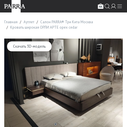
Главная
Аутлет
Салон PARRA® Три Кита Москва
Кровать широкая ОРЛИ АРТЕ орех cedar
Скачать 3D-модель