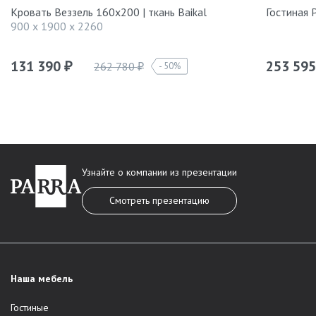
Кровать Веззель 160х200 | ткань Baikal
Гостиная
900 x 1900 x 2260
131 390
253 59
262 780
50%
₽
₽
Узнайте о компании из презентации
Смотреть презентацию
Наша мебель
Гостиные