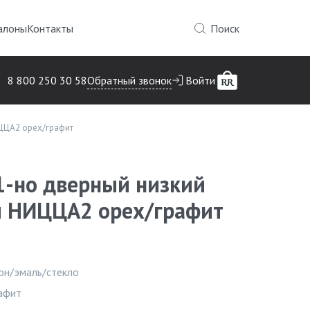
алоны
Контакты
Поиск
Обратный звонок
8 800 250 30 58
Войти
ЦЦА2 орех/графит
1-но дверный низкий
 НИЦЦА2 орех/графит
Инфор
он/эмаль/стекло
афит