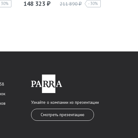
148 323
122 843
211 890
30%
30%
₽
₽
 58
нок
Узнайте о компании из презентации
нов
Смотреть презентацию