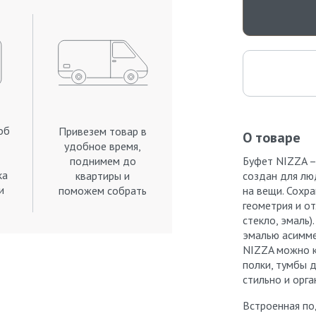
об
Привезем товар в
О товаре
удобное время,
поднимем до
Буфет NIZZA –
ка
квартиры и
создан для лю
и
поможем собрать
на вещи. Сохр
.
геометрия и о
стекло, эмаль
эмалью асимме
NIZZA можно к
полки, тумбы 
стильно и орга
Встроенная по