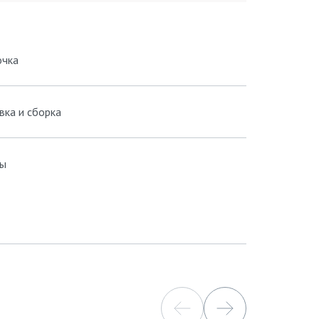
очка
вка и сборка
ы