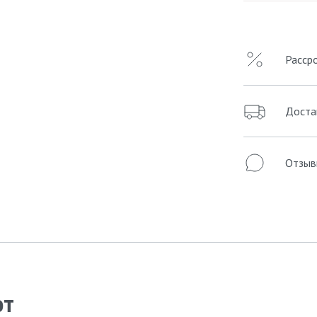
Расср
Доста
Отзыв
ют