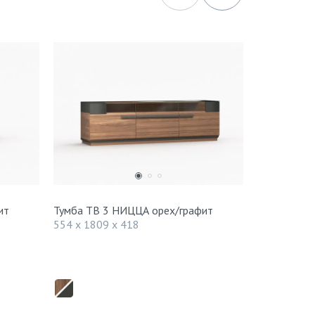
ит
Тумба ТВ 3 НИЦЦА орех/графит
Буфет 1-но
НИЦЦА2 ор
554 x 1809 x 418
1473 x 603