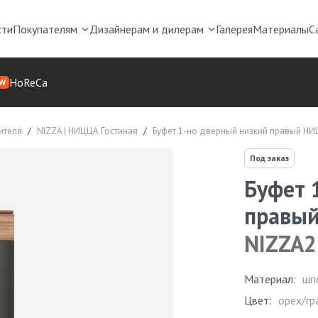
сти
Покупателям
Дизайнерам и дилерам
Галерея
Материалы
С
HoReCa
W
ителя
NIZZA | НИЦЦА Гостиная
Буфет 1-но дверный низкий правый НИ
Под заказ
Буфет 
правый
NIZZA2
Материал:
шп
Цвет:
орех/гр