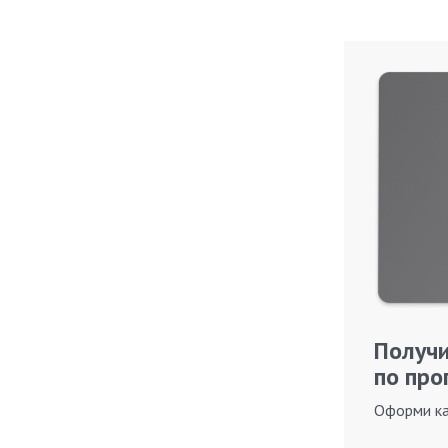
Получи
по про
Оформи ка