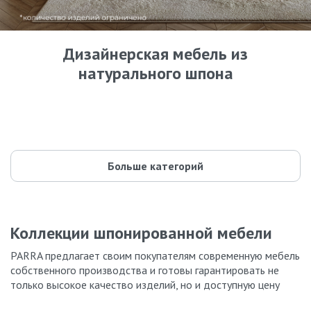
Дизайнерская мебель из
натурального шпона
Кровати
Комоды
42 модели
Шкафы
87 моделей
Прикроватные тумбы
59 моделей
Туалетные столики
55 моделей
Буфеты и стеллажи
35 моделей
Parra design
44 модели
135 моделей
Больше категорий
Коллекции шпонированной мебели
PARRA предлагает своим покупателям современную мебель
собственного производства и готовы гарантировать не
только высокое качество изделий, но и доступную цену