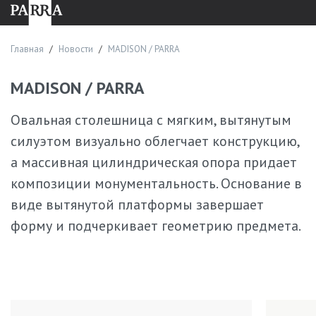
решения.
Процесс заказа
Главная
Новости
MADISON / PARRA
Приобрести изделия из дерева и шпона можно в любое
время. Обычно покупка выглядит так:
MADISON / PARRA
Консультация с менеджером в салоне. Изучаем запрос
Овальная столешница с мягким, вытянутым
клиента, предлагаем варианты мебели PARRA или
разрабатываем персональный проект.
силуэтом визуально облегчает конструкцию,
Утверждение модели. Согласовываем материалы,
а массивная цилиндрическая опора придает
габариты, дизайн, сроки, стоимость.
композиции монументальность. Основание в
Оформление договора.
виде вытянутой платформы завершает
Производство с соблюдением технологических норм.
Доставка, монтаж. Организуем транспортировку и
форму и подчеркивает геометрию предмета.
установку мебели.
Часто задаваемые вопросы
Какой средний срок изготовления мебели?