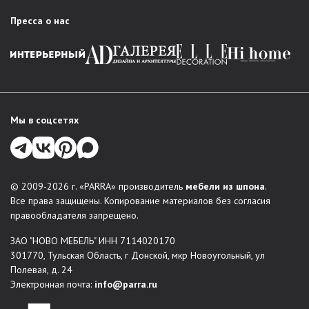
PARRA есть решение для любого интерьера:
Пресса о нас
Гостиная
: стенки в классическом стиле, стильные
модули, мебельные комбинации для зонирования
пространства.
Спальня
: комплексные решения для комфортного
обустройства спальни – кровати, шкафы, комоды,
тумбы прикроватные, туалетные столки и зеркала. В
Мы в соцсетях
каталогах есть любая меблировка для организации
места отдыха и хранения вещей.
Прихожая
: функциональные, красивые решения для
входной зоны: обувницы, вешалки, шкафы-купе,
© 2009-2026 г. «PARRA» производитель
мебели из шпона
.
консоли.
Все права защищены. Копирование материалов без согласия
Системы хранения
правообладателя запрещено.
Столы и стулья
ЗАО "НОВО МЕБЕЛЬ" ИНН 7114020170
Мягкая мебель
301770, Тульская Область, г Донской, мкр Новоугольный, ул
Индивидуальные проекты
: по желанию заказчика
Полевая, д. 24
можно создать мебель по индивидуальным размерам.
Электронная почта:
info@parra.ru
Мы воплощаем в жизнь неповторимые дизайнерские