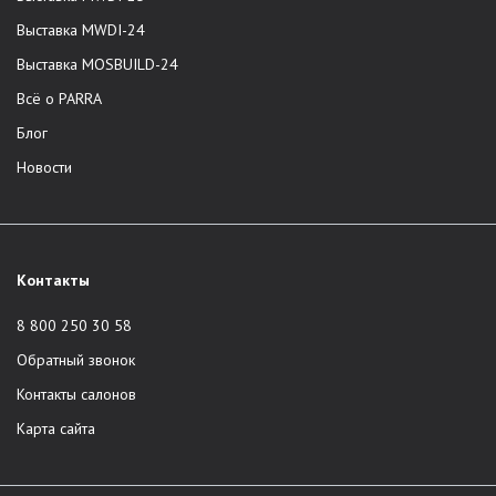
компания не задействует третьих лиц.
Выставка MWDI-24
Доставка по всей России.
Выставка MOSBUILD-24
Корпоративная служба сервиса.
Всё о PARRA
Профессиональная сборка и доставка в один день.
Европейские стандарты качества. Отличное качество
Блог
мебели из шпона и массива. Отбор древесины,
Новости
производство, сборка изделий, доставка -
сотрудники контролируют все этапы.
Единый стандарт услуг во всех городах присутствия.
Модели из основных коллекций в наличии на складе.
Контакты
Возможность приобретения мебели по
индивидуальному проекту клиента.
8 800 250 30 58
Широкая линейка трендовых декоративных отделок.
Обратный звонок
Срок гарантии составляет 2 года на любое изделие.
Контакты салонов
Каталог продукции
Карта сайта
Бренд предлагает мебель премиального качества в Москве,
Санкт-Петербурге, Краснодаре и Сочи. В ассортименте