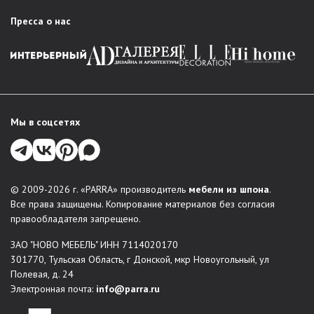
PARRA есть решение для любого интерьера:
Пресса о нас
Гостиная
: стенки в классическом стиле, стильные
модули, мебельные комбинации для зонирования
пространства.
Спальня
: комплексные решения для комфортного
обустройства спальни – кровати, шкафы, комоды,
тумбы прикроватные, туалетные столки и зеркала. В
Мы в соцсетях
каталогах есть любая меблировка для организации
места отдыха и хранения вещей.
Прихожая
: функциональные, красивые решения для
входной зоны: обувницы, вешалки, шкафы-купе,
© 2009-2026 г. «PARRA» производитель
мебели из шпона
.
консоли.
Все права защищены. Копирование материалов без согласия
Системы хранения
правообладателя запрещено.
Столы и стулья
ЗАО "НОВО МЕБЕЛЬ" ИНН 7114020170
Мягкая мебель
301770, Тульская Область, г Донской, мкр Новоугольный, ул
Индивидуальные проекты
: по желанию заказчика
Полевая, д. 24
можно создать мебель по индивидуальным размерам.
Электронная почта:
info@parra.ru
Мы воплощаем в жизнь неповторимые дизайнерские