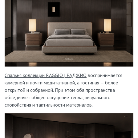
Стандартные модели имеются в наличии, доставка от 2
дней.
Предоставляете ли вы гарантию на товары?
Да. На всю фирменную мебель действует гарантия: 2 года с
момента установки.
Спальня коллекции RAGGIO | РАДЖИО
воспринимается
камерной и почти медитативной, а
гостиная
— более
открытой и собранной. При этом оба пространства
объединяет общее ощущение тепла, визуального
спокойствия и тактильности материалов.