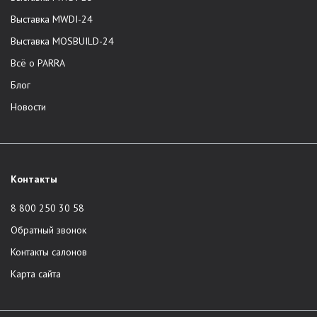
компания не задействует третьих лиц.
Выставка MWDI-24
Доставка по всей России.
Выставка MOSBUILD-24
Корпоративная служба сервиса.
Всё о PARRA
Профессиональная сборка и доставка в один день.
Европейские стандарты качества. Отличное качество
Блог
мебели из шпона и массива. Отбор древесины,
Новости
производство, сборка изделий, доставка -
сотрудники контролируют все этапы.
Единый стандарт услуг во всех городах присутствия.
Модели из основных коллекций в наличии на складе.
Контакты
Возможность приобретения мебели по
индивидуальному проекту клиента.
8 800 250 30 58
Широкая линейка трендовых декоративных отделок.
Обратный звонок
Срок гарантии составляет 2 года на любое изделие.
Контакты салонов
Каталог продукции
Карта сайта
Бренд предлагает мебель премиального качества в Москве,
Санкт-Петербурге, Краснодаре и Сочи. В ассортименте