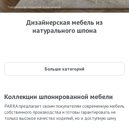
Дизайнерская мебель из
натурального шпона
Кровати
Комоды
42 модели
Шкафы
87 моделей
Прикроватные тумбы
59 моделей
Туалетные столики
55 моделей
Буфеты и стеллажи
35 моделей
Parra design
44 модели
135 моделей
Больше категорий
Коллекции шпонированной мебели
PARRA предлагает своим покупателям современную мебель
собственного производства и готовы гарантировать не
только высокое качество изделий, но и доступную цену