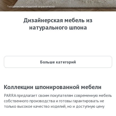
Дизайнерская мебель из
натурального шпона
Кровати
Комоды
42 модели
Шкафы
87 моделей
Прикроватные тумбы
59 моделей
Туалетные столики
55 моделей
Буфеты и стеллажи
35 моделей
Parra design
44 модели
135 моделей
Больше категорий
Коллекции шпонированной мебели
PARRA предлагает своим покупателям современную мебель
собственного производства и готовы гарантировать не
только высокое качество изделий, но и доступную цену