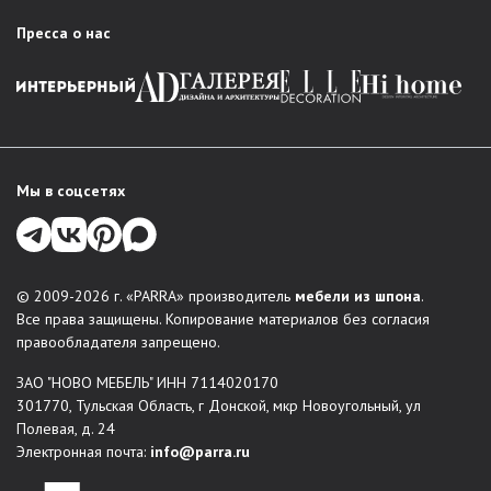
PARRA есть решение для любого интерьера:
Пресса о нас
Гостиная
: стенки в классическом стиле, стильные
модули, мебельные комбинации для зонирования
пространства.
Спальня
: комплексные решения для комфортного
обустройства спальни – кровати, шкафы, комоды,
тумбы прикроватные, туалетные столки и зеркала. В
Мы в соцсетях
каталогах есть любая меблировка для организации
места отдыха и хранения вещей.
Прихожая
: функциональные, красивые решения для
входной зоны: обувницы, вешалки, шкафы-купе,
© 2009-2026 г. «PARRA» производитель
мебели из шпона
.
консоли.
Все права защищены. Копирование материалов без согласия
Системы хранения
правообладателя запрещено.
Столы и стулья
ЗАО "НОВО МЕБЕЛЬ" ИНН 7114020170
Мягкая мебель
301770, Тульская Область, г Донской, мкр Новоугольный, ул
Индивидуальные проекты
: по желанию заказчика
Полевая, д. 24
можно создать мебель по индивидуальным размерам.
Электронная почта:
info@parra.ru
Мы воплощаем в жизнь неповторимые дизайнерские