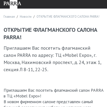
решения.
Процесс заказа
Главная
Новости
ОТКРЫТИЕ ФЛАГМАНСКОГО САЛОНА PARRA!
Приобрести изделия из дерева и шпона можно в любое
время. Обычно покупка выглядит так:
ОТКРЫТИЕ ФЛАГМАНСКОГО САЛОНА
Консультация с менеджером в салоне. Изучаем запрос
PARRA!
клиента, предлагаем варианты мебели PARRA или
разрабатываем персональный проект.
Приглашаем Вас посетить флагманский
Утверждение модели. Согласовываем материалы,
салон PARRA по адресу: ТЦ «Mobel Expo», г.
габариты, дизайн, сроки, стоимость.
Москва, Нахимовский проспект, д. 24, этаж 1,
Оформление договора.
секция Л 8-11, 22-25.
Производство с соблюдением технологических норм.
Доставка, монтаж. Организуем транспортировку и
установку мебели.
Часто задаваемые вопросы
Приглашаем Вас посетить флагманский салон PARRA
в ТЦ «Mobel Expo»!
Какой средний срок изготовления мебели?
В новом фирменном салоне представлен самый