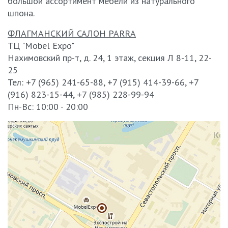
большой ассортимент мебели из натурального
Стандартные модели имеются в наличии, доставка от 2
шпона.
дней.
ФЛАГМАНСКИЙ САЛОН PARRA
Предоставляете ли вы гарантию на товары?
ТЦ "Mobel Expo"
Да. На всю фирменную мебель действует гарантия: 2 года с
Нахимовский пр-т, д. 24, 1 этаж, секция Л 8-11, 22-
момента установки.
25
Тел: +7 (965) 241-65-88, +7 (915) 414-39-66, +7
(916) 823-15-44, +7 (985) 228-99-94
Пн-Вс: 10:00 - 20:00