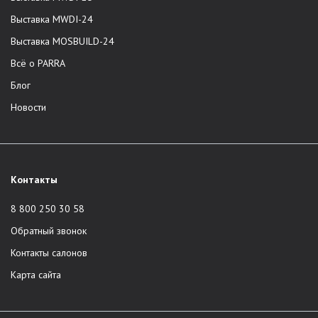
компания не задействует третьих лиц.
Выставка MWDI-24
Доставка по всей России.
Выставка MOSBUILD-24
Корпоративная служба сервиса.
Всё о PARRA
Профессиональная сборка и доставка в один день.
Европейские стандарты качества. Отличное качество
Блог
мебели из шпона и массива. Отбор древесины,
Новости
производство, сборка изделий, доставка -
сотрудники контролируют все этапы.
Единый стандарт услуг во всех городах присутствия.
Модели из основных коллекций в наличии на складе.
Контакты
Возможность приобретения мебели по
индивидуальному проекту клиента.
8 800 250 30 58
Широкая линейка трендовых декоративных отделок.
Обратный звонок
Срок гарантии составляет 2 года на любое изделие.
Контакты салонов
Каталог продукции
Карта сайта
Бренд предлагает мебель премиального качества в Москве,
Санкт-Петербурге, Краснодаре и Сочи. В ассортименте