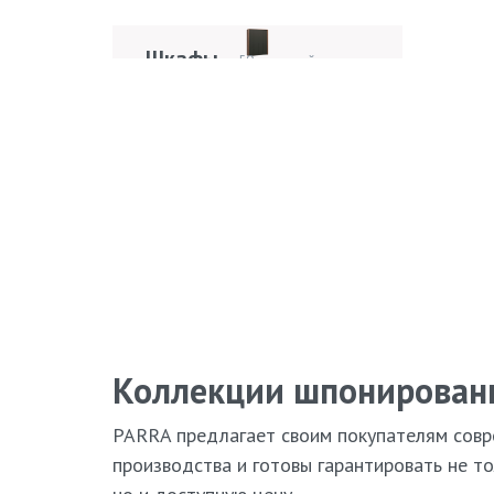
Кровати
42 модели
Шкафы
Пр
59 моделей
мод
Pa
Стулья
ТВ
81 модель
Обеденные столы
48 моделей
Кресла
Ди
7 моделей
Коллекции шпонирован
PARRA предлагает своим покупателям совр
производства и готовы гарантировать не то