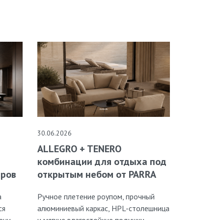
30.06.2026
ALLEGRO + TENERO
комбинации для отдыха под
открытым небом от PARRA
еров
Ручное плетение роупом, прочный
а
алюминиевый каркас, HPL-столешница
ся
и мягкие влагостойкие подушки
ени.