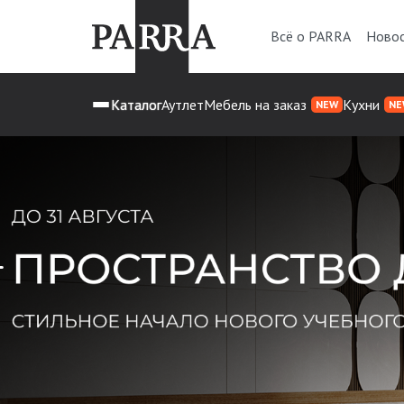
Всё о PARRA
Ново
Каталог
Аутлет
Мебель на заказ
Кухни
NEW
NE