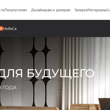
сти
Покупателям
Дизайнерам и дилерам
Галерея
Материалы
С
HoReCa
W