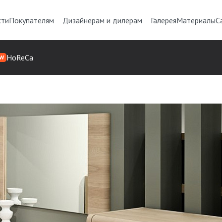
сти
Покупателям
Дизайнерам и дилерам
Галерея
Материалы
С
HoReCa
W