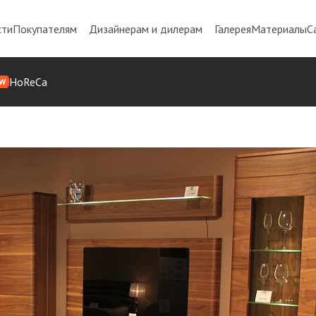
сти
Покупателям
Дизайнерам и дилерам
Галерея
Материалы
С
HoReCa
W