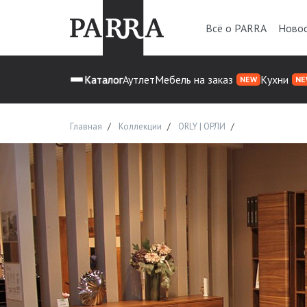
Всё о PARRA
Ново
Каталог
Аутлет
Мебель на заказ
Кухни
NEW
NE
Главная
Коллекции
ORLY | ОРЛИ