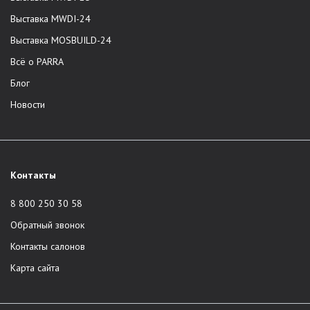
компания не задействует третьих лиц.
Выставка MWDI-24
Доставка по всей России.
Выставка MOSBUILD-24
Корпоративная служба сервиса.
Всё о PARRA
Профессиональная сборка и доставка в один день.
Европейские стандарты качества. Отличное качество
Блог
мебели из шпона и массива. Отбор древесины,
Новости
производство, сборка изделий, доставка -
сотрудники контролируют все этапы.
Единый стандарт услуг во всех городах присутствия.
Модели из основных коллекций в наличии на складе.
Контакты
Возможность приобретения мебели по
индивидуальному проекту клиента.
8 800 250 30 58
Широкая линейка трендовых декоративных отделок.
Обратный звонок
Срок гарантии составляет 2 года на любое изделие.
Контакты салонов
Каталог продукции
Карта сайта
Бренд предлагает мебель премиального качества в Москве,
Санкт-Петербурге, Краснодаре и Сочи. В ассортименте