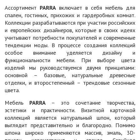
Стандартные модели имеются в наличии, доставка от 2
Ассортимент
PARRA
включает в себя мебель для
дней.
спален, гостиных, прихожих и гардеробных комнат.
Предоставляете ли вы гарантию на товары?
Коллекции разрабатываются при участии российских
и европейских дизайнеров, которые в своих идеях
Да. На всю фирменную мебель действует гарантия: 2 года с
учитывают потребности покупателей и современные
момента установки.
тенденции моды. В процессе создания коллекций
особое внимание уделяется дизайну и
функциональности мебели. При выборе цвета
изделий мы руководствуемся двумя принципами:
основной – базовые, натуральные древесные
отделки, и второстепенный – трендовые сезонные
цвета.
Мебель
PARRA
– это сочетание творчества,
эстетики и практичности. Визитной карточкой
коллекций является натуральный шпон, который
выглядит представительно и благородно. Помимо
шпона широко применяются массив, эмаль, 3D-