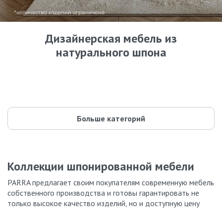
Дизайнерская мебель из
натурального шпона
Кровати
Комоды
42 модели
Шкафы
87 моделей
Прикроватные тумбы
59 моделей
Туалетные столики
55 моделей
Буфеты и стеллажи
35 моделей
Parra design
44 модели
135 моделей
Больше категорий
Коллекции шпонированной мебели
PARRA предлагает своим покупателям современную мебель
собственного производства и готовы гарантировать не
только высокое качество изделий, но и доступную цену