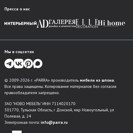
PARRA есть решение для любого интерьера:
Пресса о нас
Гостиная
: стенки в классическом стиле, стильные
модули, мебельные комбинации для зонирования
пространства.
Спальня
: комплексные решения для комфортного
обустройства спальни – кровати, шкафы, комоды,
тумбы прикроватные, туалетные столки и зеркала. В
Мы в соцсетях
каталогах есть любая меблировка для организации
места отдыха и хранения вещей.
Прихожая
: функциональные, красивые решения для
входной зоны: обувницы, вешалки, шкафы-купе,
© 2009-2026 г. «PARRA» производитель
мебели из шпона
.
консоли.
Все права защищены. Копирование материалов без согласия
Системы хранения
правообладателя запрещено.
Столы и стулья
ЗАО "НОВО МЕБЕЛЬ" ИНН 7114020170
Мягкая мебель
301770, Тульская Область, г Донской, мкр Новоугольный, ул
Индивидуальные проекты
: по желанию заказчика
Полевая, д. 24
можно создать мебель по индивидуальным размерам.
Электронная почта:
info@parra.ru
Мы воплощаем в жизнь неповторимые дизайнерские