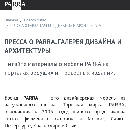
решения.
Процесс заказа
Главная
Пресса о нас
Приобрести изделия из дерева и шпона можно в любое
ПРЕССА О PARRA. ГАЛЕРЕЯ ДИЗАЙНА И АРХИТЕКТУРЫ
время. Обычно покупка выглядит так:
ПРЕССА О PARRA. ГАЛЕРЕЯ ДИЗАЙНА И
Консультация с менеджером в салоне. Изучаем запрос
АРХИТЕКТУРЫ
клиента, предлагаем варианты мебели PARRA или
разрабатываем персональный проект.
Читайте материалы о мебели PARRA на
Утверждение модели. Согласовываем материалы,
габариты, дизайн, сроки, стоимость.
порталах ведущих интерьерных изданий.
Оформление договора.
Производство с соблюдением технологических норм.
Доставка, монтаж. Организуем транспортировку и
Бренд
PARRA
– это дизайнерская мебель из
установку мебели.
натурального шпона. Торговая марка PARRA,
Часто задаваемые вопросы
основанная в 2005 году, широко представлена
сетью фирменных салонов в Москве, Санкт-
Какой средний срок изготовления мебели?
Петербурге, Краснодаре и Сочи.