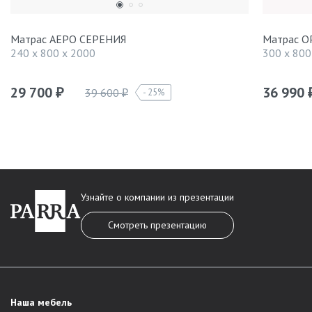
Матрас АЕРО СЕРЕНИЯ
Матрас 
240 x 800 x 2000
300 x 800
29 700
36 990
39 600
25%
₽
₽
Узнайте о компании из презентации
Смотреть презентацию
Наша мебель