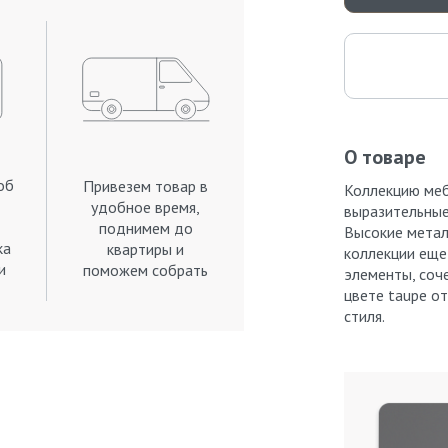
О товаре
об
Привезем товар в
Коллекцию меб
удобное время,
выразительные
поднимем до
Высокие метал
ка
квартиры и
коллекции еще
и
поможем собрать
элементы, соч
.
цвете taupe о
стиля.