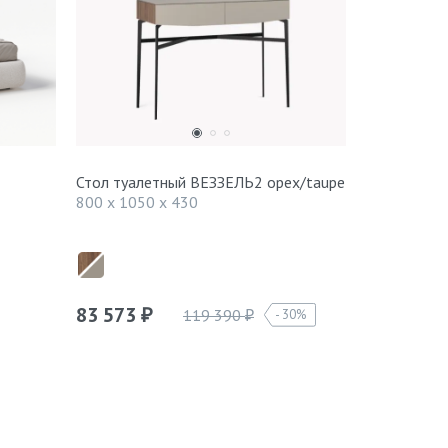
Стол туалетный ВЕЗЗЕЛЬ2 орех/taupe
Прикроватн
орех/taupe
800 x 1050 x 430
455 x 480 
83 573
55 223
119 390
30%
₽
₽
₽