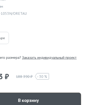
мм
Видео
-1053N/ORETAU
upe
его размера?
Заказать индивидуальный проект
3 ₽
188 390 ₽
30 %
В корзину