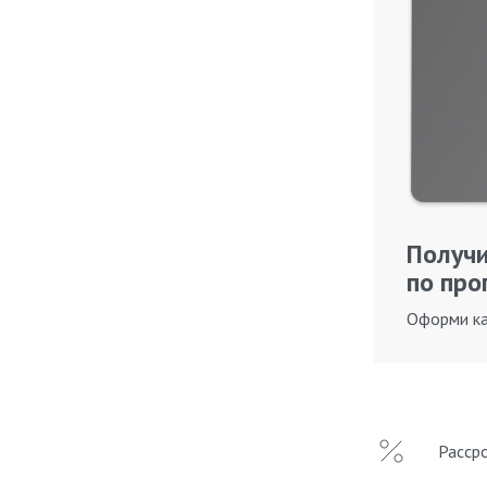
Получи
по про
Оформи ка
Расср