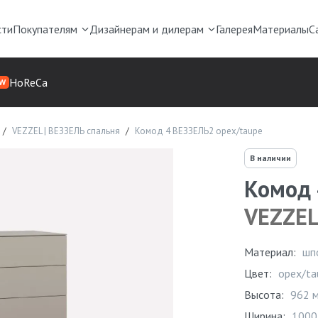
сти
Покупателям
Дизайнерам и дилерам
Галерея
Материалы
С
HoReCa
W
VEZZEL | ВЕЗЗЕЛЬ спальня
Комод 4 ВЕЗЗЕЛЬ2 орех/taupe
В наличии
Комод 
VEZZE
Материал:
шп
Цвет:
орех/ta
Высота:
962 
Ширина:
1000