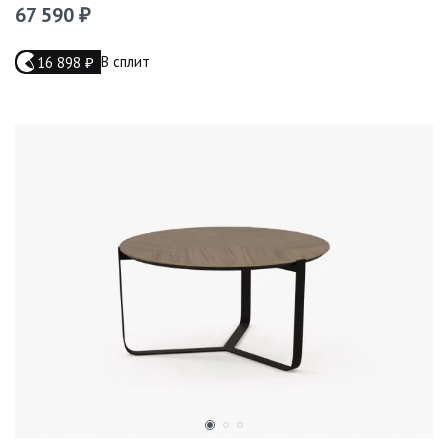
67 590
₽
В сплит
16 898
₽