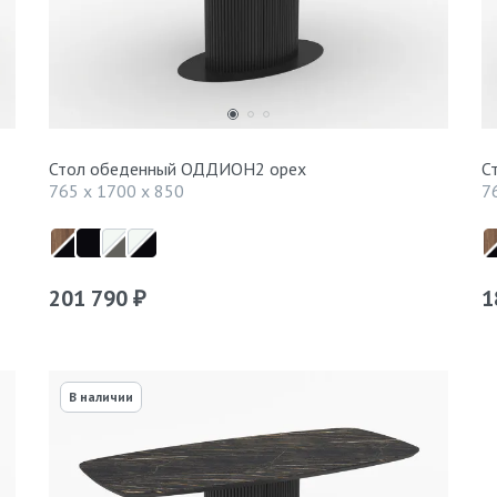
Стол обеденный ОДДИОН2 орех
С
765 x 1700 x 850
7
201 790
1
₽
В наличии