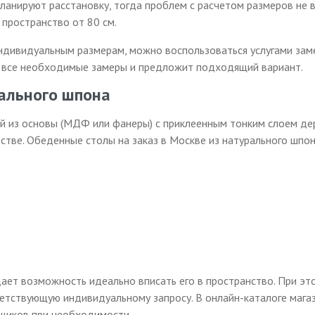
планируют расстановку, тогда проблем с расчетом размеров не 
пространство от 80 см.
ндивидуальным размерам, можно воспользоваться услугами зам
все необходимые замеры и предложит подходящий вариант.
ального шпона
й из основы (МДФ или фанеры) с приклеенным тонким слоем дер
дстве. Обеденные столы на заказ в Москве из натурального шп
дает возможность идеально вписать его в пространство. При эт
ветствующую индивидуальному запросу. В онлайн-каталоге магаз
рщиков при необходимости.