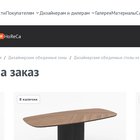
сти
Покупателям
Дизайнерам и дилерам
Галерея
Материалы
С
HoReCa
W
я
Дизайнерские обеденные зоны
Дизайнерские обеденные столы из
а заказ
В наличии