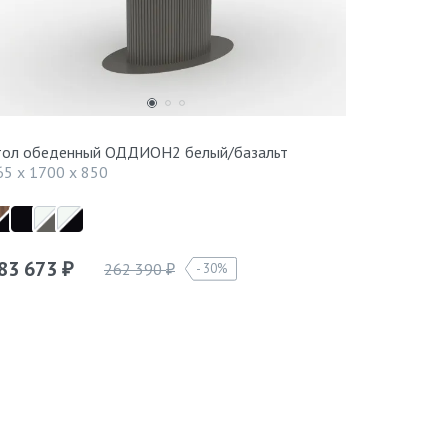
тол обеденный ОДДИОН2 белый/базальт
65 x 1700 x 850
83 673
262 390
30%
₽
₽