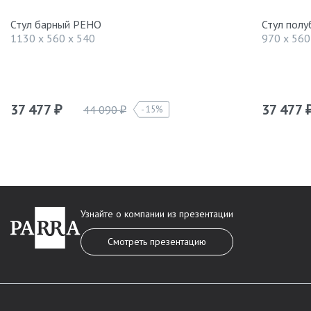
Стул барный РЕНО
Стул пол
1130 x 560 x 540
970 x 560
37 477
37 477
44 090
15%
₽
₽
Узнайте о компании из презентации
Смотреть презентацию