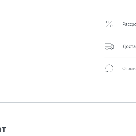
Расср
Доста
Отзыв
ют