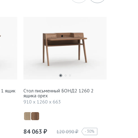
 1 ящик
Стол письменный БОНД2 1260 2
Стеллаж БУ
ящика орех
1387 x 600
910 x 1260 x 663
84 063
61 803
120 090
30%
₽
₽
₽