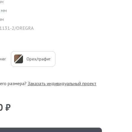
мм
 мм
Видео
мм
1131-2/OREGRA
lver
Орех/графит
его размера?
Заказать индивидуальный проект
0 ₽