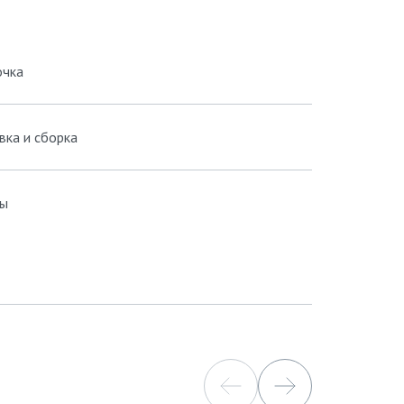
очка
вка и сборка
ы