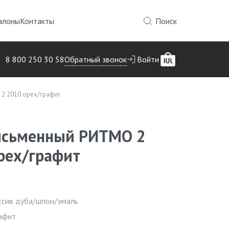
алоны
Контакты
Поиск
Обратный звонок
8 800 250 30 58
Войти
2 2010 орех/графит
исьменный РИТМО 2
рех/графит
Инфор
ссив дуба/шпон/эмаль
афит