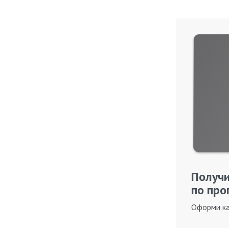
Получи
по про
Оформи ка