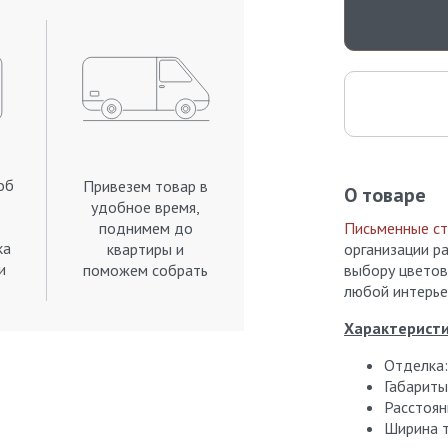
об
Привезем товар в
О товаре
удобное время,
поднимем до
Письменные с
ка
квартиры и
организации р
и
поможем собрать
выбору цветов
.
любой интерье
Характеристи
Отделка:
Габариты
Расстоян
Ширина 