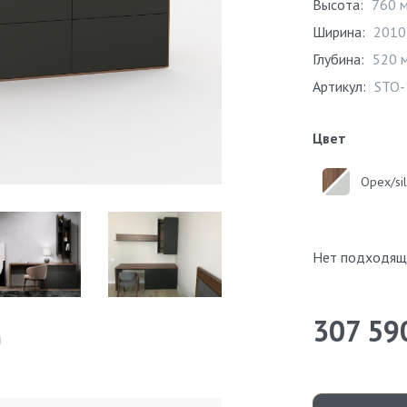
Высота:
760 
Ширина:
2010
Глубина:
520 
Артикул:
STO-
Цвет
Орех/si
Нет подходящ
307 59