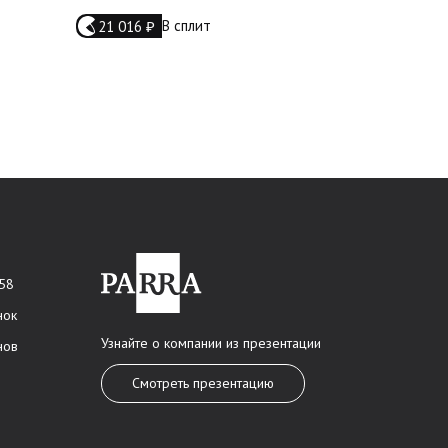
В сплит
21 016
15 451
₽
₽
 58
нок
Узнайте о компании из презентации
нов
Смотреть презентацию