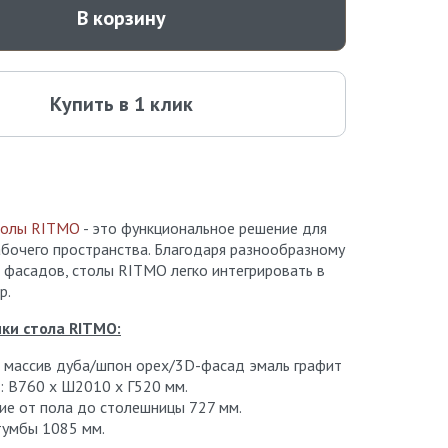
В корзину
Купить в 1 клик
толы RITMO
- это функциональное решение для
абочего пространства. Благодаря разнообразному
 фасадов, столы RITMO легко интегрировать в
р.
ки стола RITMO:
 массив дуба/шпон орех/3D-фасад эмаль графит
: В760 х Ш2010 х Г520 мм.
ие от пола до столешницы 727 мм.
тумбы 1085 мм.