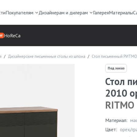
сти
Покупателям
Дизайнерам и дилерам
Галерея
Материалы
С
HoReCa
W
я
Дизайнерские письменные столы из шпона
Стол письменный РИТМО 
Под заказ
Стол п
2010 о
RITMO
Материал:
ма
Цвет:
орех/гр