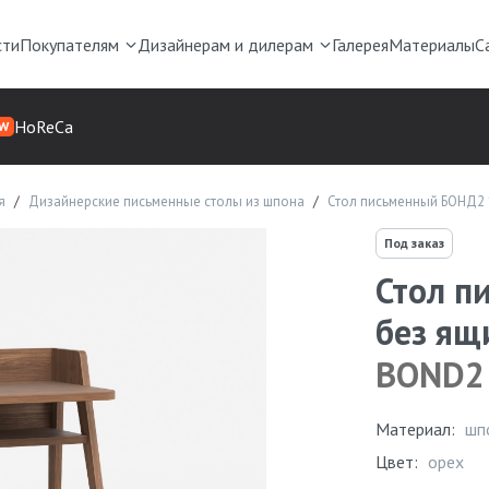
сти
Покупателям
Дизайнерам и дилерам
Галерея
Материалы
С
HoReCa
W
я
Дизайнерские письменные столы из шпона
Стол письменный БОНД2 
Под заказ
Стол п
без ящ
BOND2
Материал:
шп
Цвет:
орех