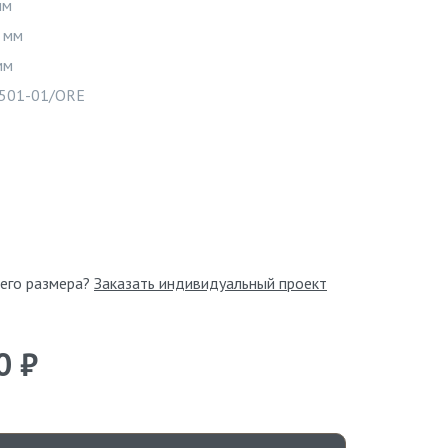
мм
 мм
Видео
мм
501-01/ORE
его размера?
Заказать индивидуальный проект
0 ₽