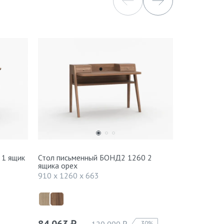
 1 ящик
Стол письменный БОНД2 1260 2
Стеллаж БУ
ящика орех
1387 x 600
910 x 1260 x 663
84 063
61 803
120 090
30%
₽
₽