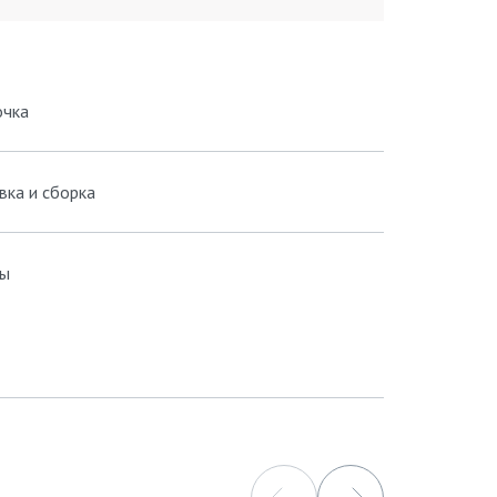
очка
вка и сборка
ы