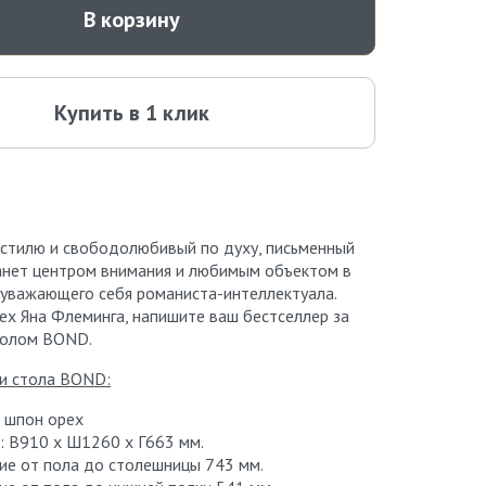
В корзину
Купить в 1 клик
стилю и свободолюбивый по духу, письменный
нет центром внимания и любимым объектом в
уважающего себя романиста-интеллектуала.
ех Яна Флеминга, напишите ваш бестселлер за
толом BOND.
и стола BOND:
 шпон орех
: В910 х Ш1260 х Г663 мм.
ие от пола до столешницы 743 мм.