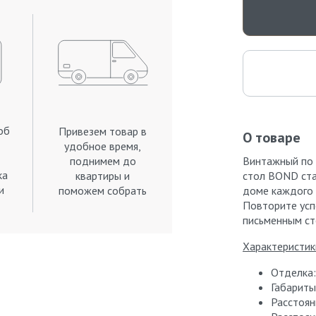
об
Привезем товар в
О товаре
удобное время,
поднимем до
Винтажный по 
ка
квартиры и
стол BOND ста
и
поможем собрать
доме каждого 
.
Повторите усп
письменным с
Характеристик
Отделка:
Габариты
Расстоян