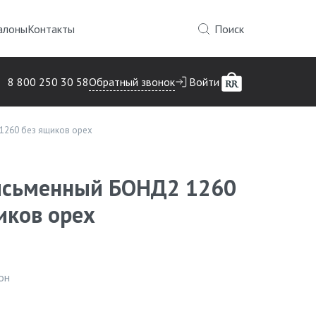
алоны
Контакты
Поиск
Обратный звонок
8 800 250 30 58
Войти
1260 без ящиков орех
исьменный БОНД2 1260
иков орех
Инфор
он