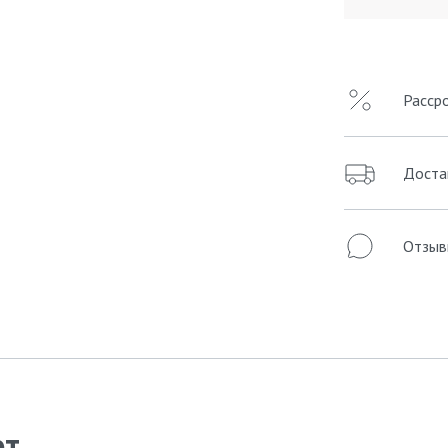
Расср
Доста
Отзыв
ют