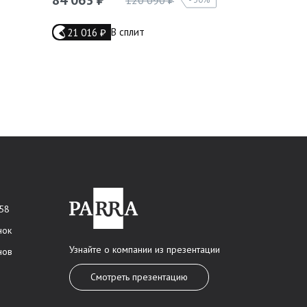
₽
В сплит
21 016
15 451
₽
₽
 58
нок
Узнайте о компании из презентации
нов
Смотреть презентацию