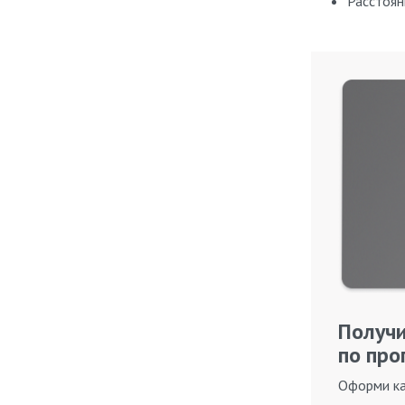
Расстоян
Получи
по про
Оформи ка