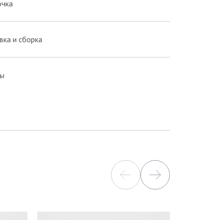
очка
вка и сборка
ы