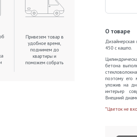
О товаре
об
Привезем товар в
Дизайнерская
удобное время,
450 с кашпо.
поднимем до
ка
квартиры и
Цилиндричес
и
поможем собрать
бетона выпол
.
стекловолокна
поэтому его 
уложив на дн
интерьер сов
Внешний диаме
*Цветок не вх