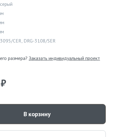
/серый
Видео
мм
мм
мм
3095/CER, DRG-3108/SER
его размера?
Заказать индивидуальный проект
 ₽
В корзину