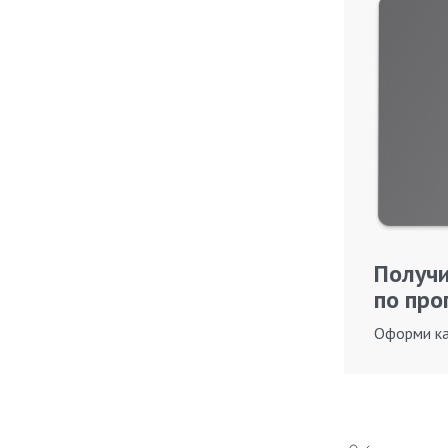
Получи
по про
Оформи ка