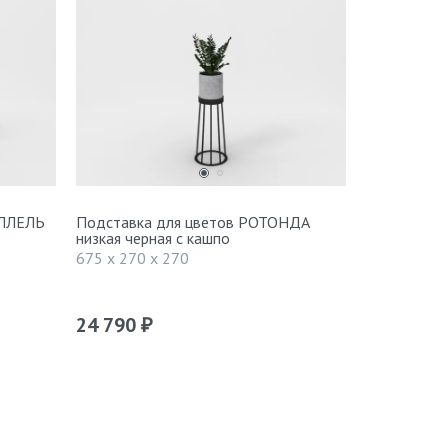
АЛЛЕЛЬ
Подставка для цветов РОТОНДА
Подставка
низкая черная с кашпо
высокая че
675 x 270 x 270
855 x 270 
24 790
24 990
₽
₽