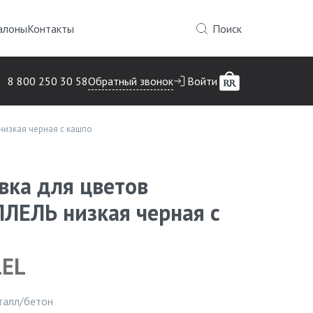
алоны
Контакты
Поиск
Обратный звонок
8 800 250 30 58
Войти
низкая черная с кашпо
вка для цветов
ЛЕЛЬ низкая черная с
Инфор
LEL
талл/бетон