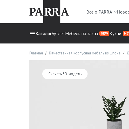
Всё о PARRA
Ново
Каталог
Аутлет
Мебель на заказ
Кухни
NEW
NE
Главная
Качественная корпусная мебель из шпона
Д
Скачать 3D-модель