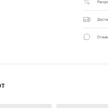
Расср
Доста
Отзыв
ют