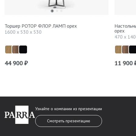
Торшер РОТОР ФЛОР ЛАМП орех
Настольн
орех
1600 x 530 x 530
470 x 140
44 900
11 900
₽
Узнайте о компании из презентации
Смотреть презентацию