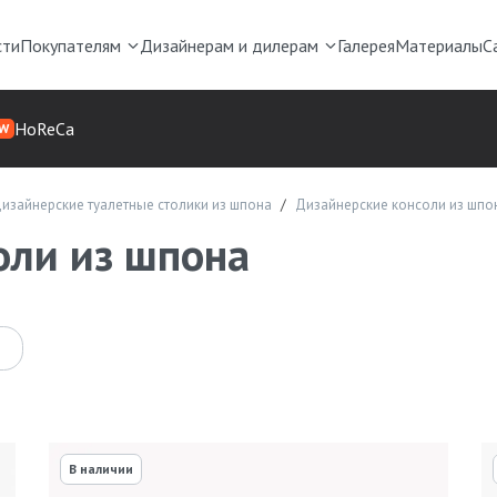
сти
Покупателям
Дизайнерам и дилерам
Галерея
Материалы
С
HoReCa
W
изайнерские туалетные столики из шпона
Дизайнерские консоли из шпо
оли из шпона
В наличии