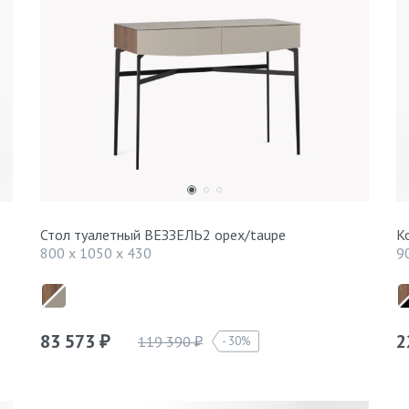
Стол туалетный ВЕЗЗЕЛЬ2 орех/taupe
К
800 x 1050 x 430
9
83 573
2
119 390
30%
₽
₽