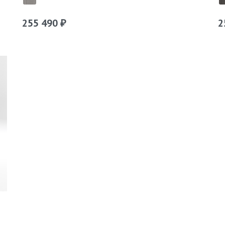
255 490
2
₽