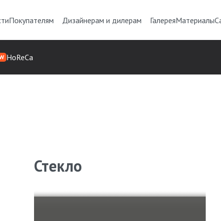
сти
Покупателям
Дизайнерам и дилерам
Галерея
Материалы
С
HoReCa
W
Стекло