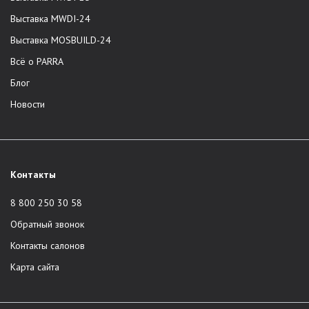
компания не задействует третьих лиц.
Выставка MWDI-24
Доставка по всей России.
Выставка MOSBUILD-24
Корпоративная служба сервиса.
Всё о PARRA
Профессиональная сборка и доставка в один день.
Европейские стандарты качества. Отличное качество
Блог
мебели из шпона и массива. Отбор древесины,
Новости
производство, сборка изделий, доставка -
сотрудники контролируют все этапы.
Единый стандарт услуг во всех городах присутствия.
Модели из основных коллекций в наличии на складе.
Контакты
Возможность приобретения мебели по
индивидуальному проекту клиента.
8 800 250 30 58
Широкая линейка трендовых декоративных отделок.
Обратный звонок
Срок гарантии составляет 2 года на любое изделие.
Контакты салонов
Каталог продукции
Карта сайта
Бренд предлагает мебель премиального качества в Москве,
Санкт-Петербурге, Краснодаре и Сочи. В ассортименте