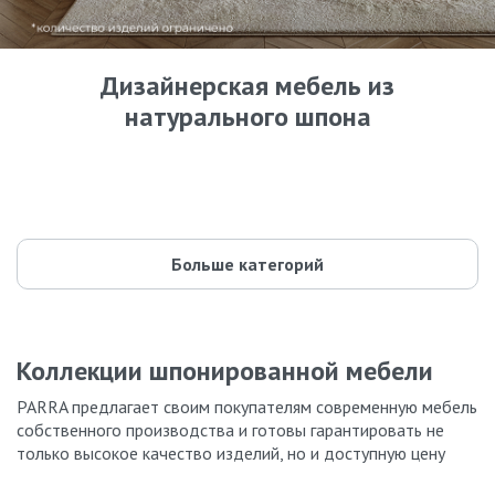
Дизайнерская мебель из
натурального шпона
Кровати
Комоды
42 модели
Шкафы
87 моделей
Прикроватные тумбы
59 моделей
Туалетные столики
55 моделей
Буфеты и стеллажи
35 моделей
Parra design
44 модели
135 моделей
Больше категорий
Коллекции шпонированной мебели
PARRA предлагает своим покупателям современную мебель
собственного производства и готовы гарантировать не
только высокое качество изделий, но и доступную цену