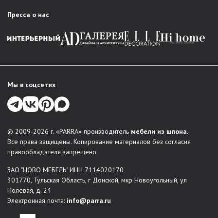
PARRA есть решение для любого интерьера:
Пресса о нас
Гостиная
: стенки в классическом стиле, стильные
модули, мебельные комбинации для зонирования
пространства.
Спальня
: комплексные решения для комфортного
обустройства спальни – кровати, шкафы, комоды,
тумбы прикроватные, туалетные столки и зеркала. В
Мы в соцсетях
каталогах есть любая меблировка для организации
места отдыха и хранения вещей.
Прихожая
: функциональные, красивые решения для
входной зоны: обувницы, вешалки, шкафы-купе,
© 2009-2026 г. «PARRA» производитель
мебели из шпона
.
консоли.
Все права защищены. Копирование материалов без согласия
Системы хранения
правообладателя запрещено.
Столы и стулья
ЗАО "НОВО МЕБЕЛЬ" ИНН 7114020170
Мягкая мебель
301770, Тульская Область, г Донской, мкр Новоугольный, ул
Индивидуальные проекты
: по желанию заказчика
Полевая, д. 24
можно создать мебель по индивидуальным размерам.
Электронная почта:
info@parra.ru
Мы воплощаем в жизнь неповторимые дизайнерские