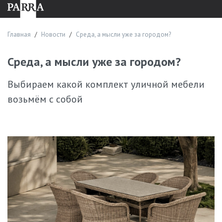
решения.
Процесс заказа
Главная
Новости
Среда, а мысли уже за городом?
Приобрести изделия из дерева и шпона можно в любое
время. Обычно покупка выглядит так:
Среда, а мысли уже за городом?
Консультация с менеджером в салоне. Изучаем запрос
Выбираем какой комплект уличной мебели
клиента, предлагаем варианты мебели PARRA или
разрабатываем персональный проект.
возьмём с собой
Утверждение модели. Согласовываем материалы,
габариты, дизайн, сроки, стоимость.
Оформление договора.
Производство с соблюдением технологических норм.
Доставка, монтаж. Организуем транспортировку и
установку мебели.
Часто задаваемые вопросы
Какой средний срок изготовления мебели?