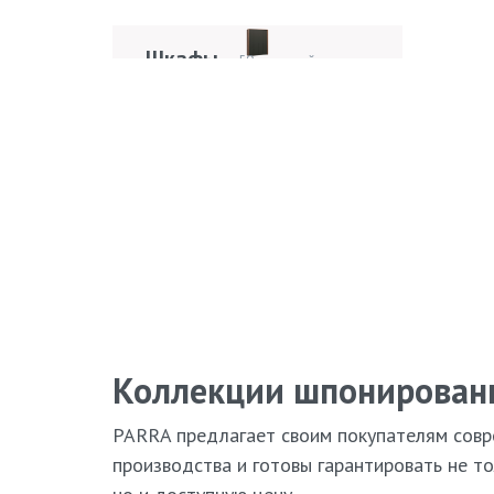
Кровати
42 модели
Шкафы
Пр
59 моделей
мод
Pa
Стулья
ТВ
81 модель
Обеденные столы
48 моделей
Кресла
Ди
7 моделей
Коллекции шпонирован
PARRA предлагает своим покупателям совр
производства и готовы гарантировать не то