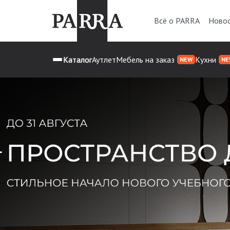
Всё о PARRA
Ново
Каталог
Аутлет
Мебель на заказ
Кухни
NEW
NE