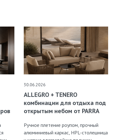
30.06.2026
ALLEGRO + TENERO
комбинации для отдыха под
открытым небом от PARRA
еров
Ручное плетение роупом, прочный
а
алюминиевый каркас, HPL-столешница
ся
и мягкие влагостойкие подушки
ени.