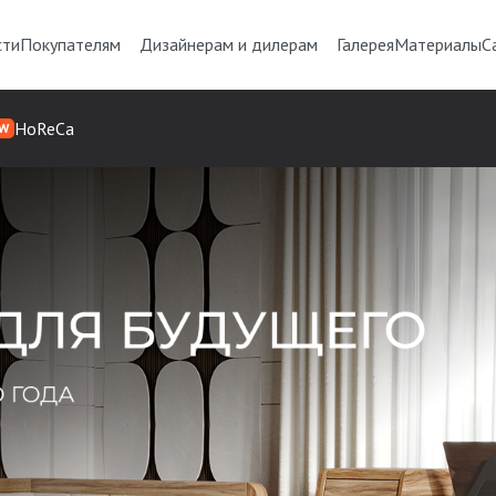
сти
Покупателям
Дизайнерам и дилерам
Галерея
Материалы
С
HoReCa
W