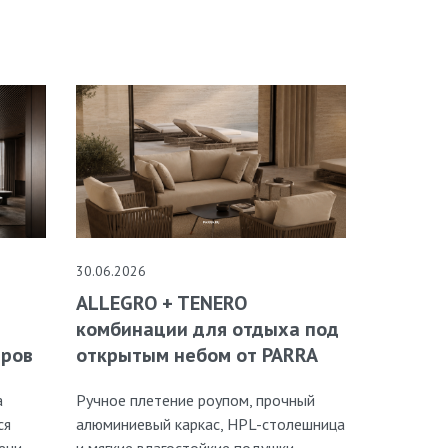
30.06.2026
ALLEGRO + TENERO
комбинации для отдыха под
открытым небом от PARRA
еров
Ручное плетение роупом, прочный
а
алюминиевый каркас, HPL-столешница
ся
и мягкие влагостойкие подушки
ени.