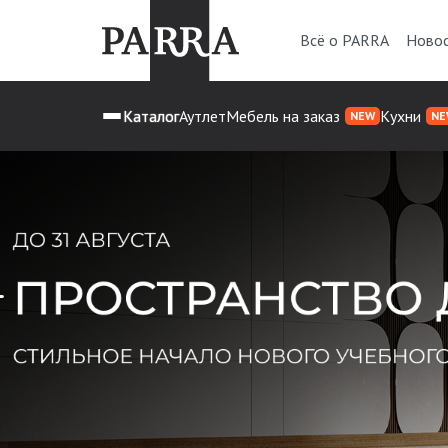
Всё о PARRA
Ново
Каталог
Аутлет
Мебель на заказ
Кухни
NEW
NE