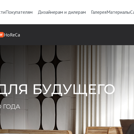
сти
Покупателям
Дизайнерам и дилерам
Галерея
Материалы
С
HoReCa
W