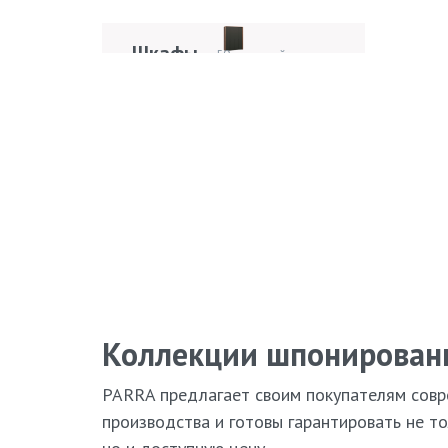
Кровати
42 модели
Шкафы
Пр
59 моделей
мод
Pa
Стулья
ТВ
81 модель
Обеденные столы
48 моделей
Кресла
Ди
7 моделей
Коллекции шпонирован
PARRA предлагает своим покупателям совр
производства и готовы гарантировать не то