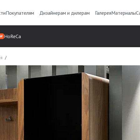
сти
Покупателям
Дизайнерам и дилерам
Галерея
Материалы
С
HoReCa
W
ая