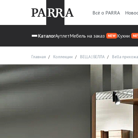
Всё о PARRA
Ново
Каталог
Аутлет
Мебель на заказ
Кухни
NEW
NE
Главная
Коллекции
BELLA | БЕЛЛА
Bella прихож