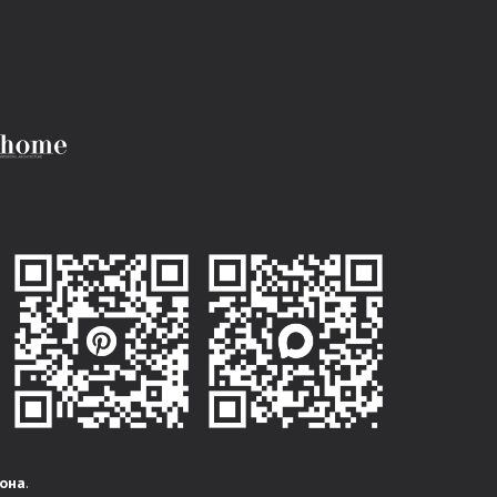
она
.