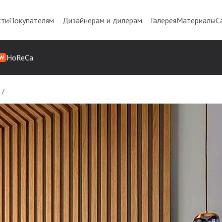
сти
Покупателям
Дизайнерам и дилерам
Галерея
Материалы
С
HoReCa
W