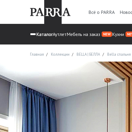
Всё о PARRA
Ново
Каталог
Аутлет
Мебель на заказ
Кухни
NEW
NE
Главная
Коллекции
BELLA | БЕЛЛА
Bella спальня