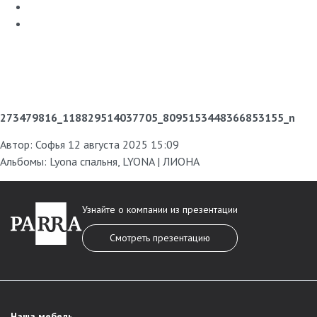
273479816_118829514037705_8095153448366853155_n
Автор:
Софья
12 августа 2025 15:09
Альбомы:
Lyona спальня
,
LYONA | ЛИОНА
Узнайте о компании из презентации
Смотреть презентацию
Наша мебель