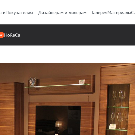
сти
Покупателям
Дизайнерам и дилерам
Галерея
Материалы
С
HoReCa
W