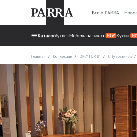
Всё о PARRA
Ново
Каталог
Аутлет
Мебель на заказ
Кухни
NEW
NE
Главная
Коллекции
ORLY | ОРЛИ
Orly гостиная