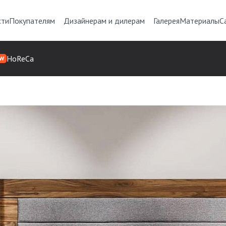
сти
Покупателям
Дизайнерам и дилерам
Галерея
Материалы
С
HoReCa
W