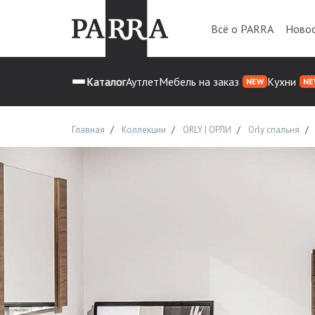
Всё о PARRA
Ново
Каталог
Аутлет
Мебель на заказ
Кухни
NEW
NE
Главная
Коллекции
ORLY | ОРЛИ
Orly спальня