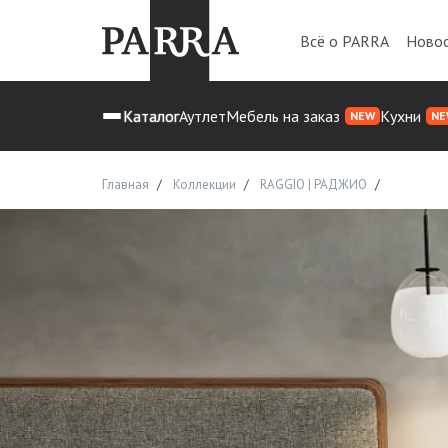
Всё о PARRA
Ново
Каталог
Аутлет
Мебель на заказ
Кухни
NEW
NE
Главная
Коллекции
RAGGIO | РАДЖИО