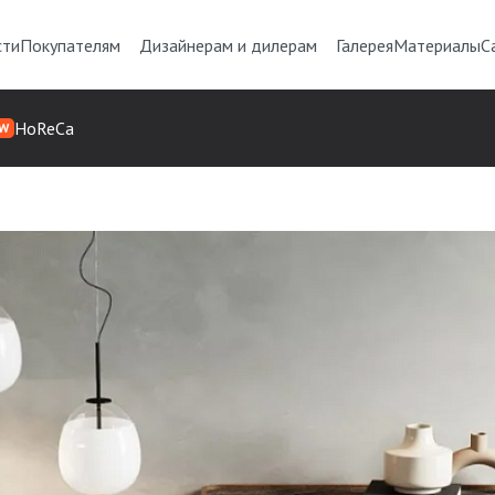
сти
Покупателям
Дизайнерам и дилерам
Галерея
Материалы
С
HoReCa
W