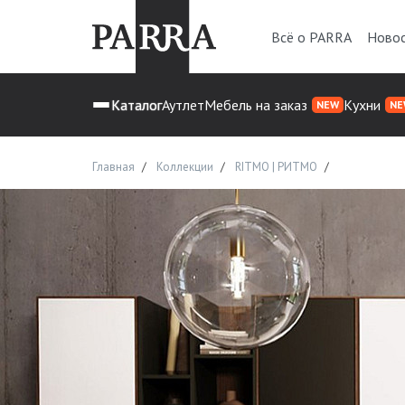
Всё о PARRA
Ново
Каталог
Аутлет
Мебель на заказ
Кухни
NEW
NE
Главная
Коллекции
RITMO | РИТМО