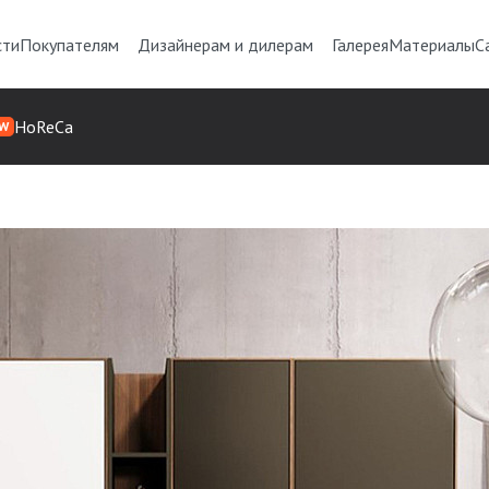
сти
Покупателям
Дизайнерам и дилерам
Галерея
Материалы
С
HoReCa
W