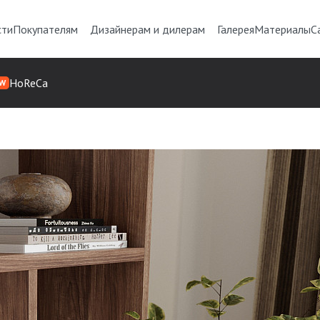
сти
Покупателям
Дизайнерам и дилерам
Галерея
Материалы
С
HoReCa
W