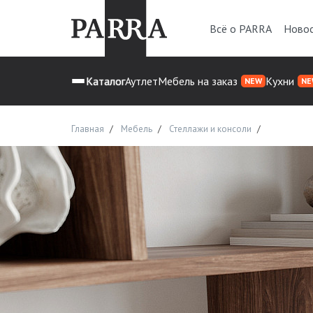
Всё о PARRA
Ново
Каталог
Аутлет
Мебель на заказ
Кухни
NEW
NE
Главная
Мебель
Стеллажи и консоли