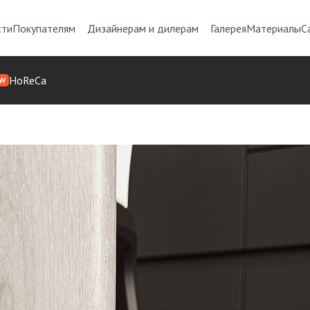
сти
Покупателям
Дизайнерам и дилерам
Галерея
Материалы
С
HoReCa
W