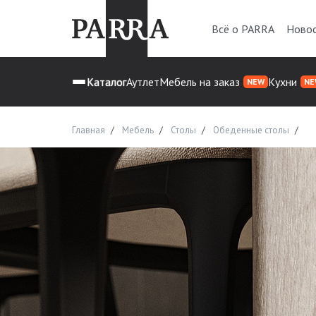
Всё о PARRA
Ново
Каталог
Аутлет
Мебель на заказ
Кухни
NEW
NE
Главная
Мебель
Столы
Обеденные столы