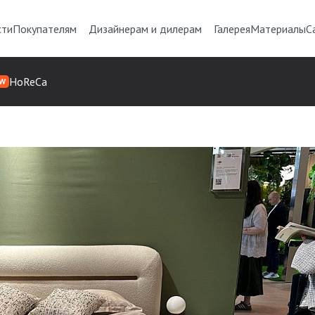
сти
Покупателям
Дизайнерам и дилерам
Галерея
Материалы
С
HoReCa
W