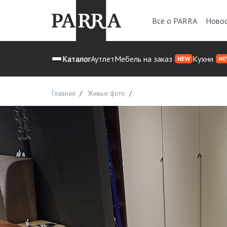
Всё о PARRA
Ново
Каталог
Аутлет
Мебель на заказ
Кухни
NEW
NE
Главная
Живые фото