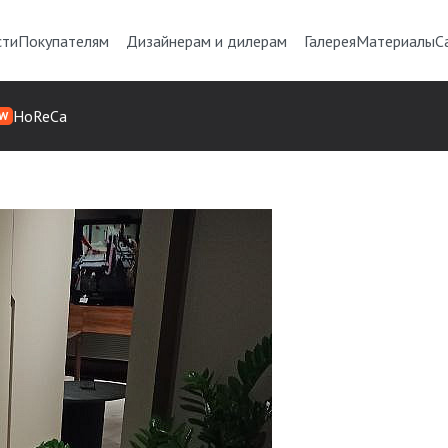
сти
Покупателям
Дизайнерам и дилерам
Галерея
Материалы
С
HoReCa
W