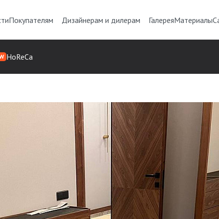
сти
Покупателям
Дизайнерам и дилерам
Галерея
Материалы
С
HoReCa
W