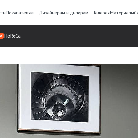
сти
Покупателям
Дизайнерам и дилерам
Галерея
Материалы
С
HoReCa
W